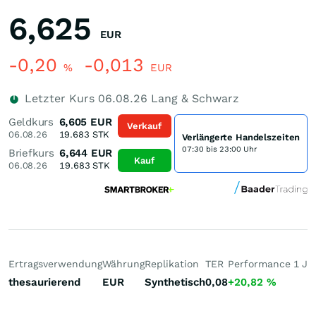
6,625
EUR
-0,20
-0,013
%
EUR
Letzter Kurs
06.08.26
Lang & Schwarz
Geldkurs
6,605
EUR
Verkauf
06.08.26
19.683
STK
Verlängerte Handelszeiten
07:30 bis 23:00 Uhr
Briefkurs
6,644
EUR
Kauf
06.08.26
19.683
STK
Ertragsverwendung
Währung
Replikation
TER
Performance 1 J
P
thesaurierend
EUR
Synthetisch
0,08
+20,82
%
+