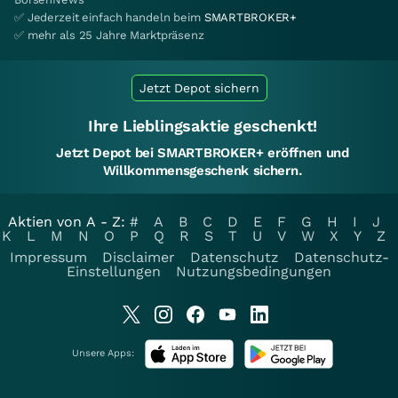
✅ Jederzeit einfach handeln beim
SMARTBROKER+
✅ mehr als 25 Jahre Marktpräsenz
Jetzt Depot sichern
Ihre Lieblingsaktie geschenkt!
Jetzt Depot bei SMARTBROKER+ eröffnen und
Willkommensgeschenk sichern.
Aktien von A - Z:
#
A
B
C
D
E
F
G
H
I
J
K
L
M
N
O
P
Q
R
S
T
U
V
W
X
Y
Z
Impressum
Disclaimer
Datenschutz
Datenschutz-
Einstellungen
Nutzungsbedingungen
Unsere Apps: