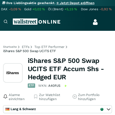
🎁 Ihre Lieblingsaktie geschenkt.
→ Jetzt Depot eröffnen
DAX
-0,09
%
Gold
+0,02
%
Öl (Brent)
+5,15
%
Dow Jones
-0,92
%
ETFs
Top ETF Performer
Startseite
iShares S&P 500 Swap UCITS ETF
iShares S&P 500 Swap
UCITS ETF Accum Shs -
Hedged EUR
ETF
WKN:
A40PJS
Alarme
Zur Watchlist
Zum Portfolio
einrichten
hinzufügen
hinzufügen
Lang & Schwarz