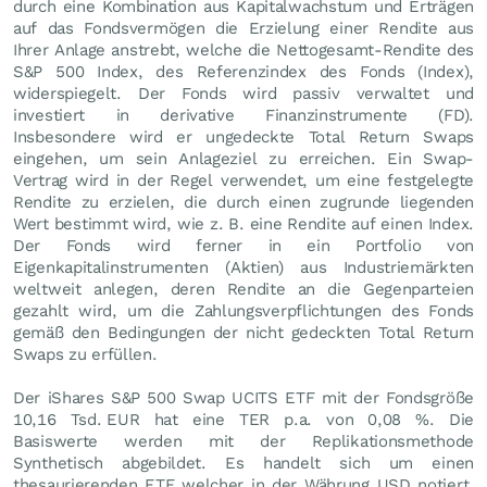
durch eine Kombination aus Kapitalwachstum und Erträgen
auf das Fondsvermögen die Erzielung einer Rendite aus
Ihrer Anlage anstrebt, welche die Nettogesamt-Rendite des
S&P 500 Index, des Referenzindex des Fonds (Index),
widerspiegelt. Der Fonds wird passiv verwaltet und
investiert in derivative Finanzinstrumente (FD).
Insbesondere wird er ungedeckte Total Return Swaps
eingehen, um sein Anlageziel zu erreichen. Ein Swap-
Vertrag wird in der Regel verwendet, um eine festgelegte
Rendite zu erzielen, die durch einen zugrunde liegenden
Wert bestimmt wird, wie z. B. eine Rendite auf einen Index.
Der Fonds wird ferner in ein Portfolio von
Eigenkapitalinstrumenten (Aktien) aus Industriemärkten
weltweit anlegen, deren Rendite an die Gegenparteien
gezahlt wird, um die Zahlungsverpflichtungen des Fonds
gemäß den Bedingungen der nicht gedeckten Total Return
Swaps zu erfüllen.
Der iShares S&P 500 Swap UCITS ETF mit der Fondsgröße
10,16 Tsd.
EUR
hat eine TER p.a. von 0,08 %. Die
Basiswerte werden mit der Replikationsmethode
Synthetisch abgebildet. Es handelt sich um einen
thesaurierenden ETF welcher in der Währung USD notiert.