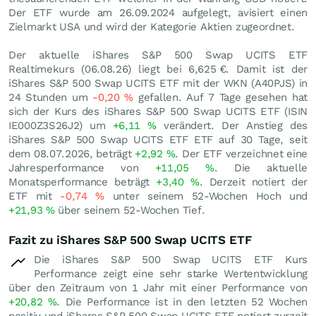
Der ETF wurde am 26.09.2024 aufgelegt, avisiert einen
Zielmarkt USA und wird der Kategorie Aktien zugeordnet.
Der aktuelle iShares S&P 500 Swap UCITS ETF
Realtimekurs (
06.08.26
) liegt bei 6,625
€
. Damit ist der
iShares S&P 500 Swap UCITS ETF mit der WKN (A40PJS) in
24 Stunden um
-0,20
%
gefallen. Auf 7 Tage gesehen hat
sich der Kurs des iShares S&P 500 Swap UCITS ETF (ISIN
IE000Z3S26J2) um
+6,11
%
verändert. Der Anstieg des
iShares S&P 500 Swap UCITS ETF ETF auf 30 Tage, seit
dem 08.07.2026, beträgt
+2,92
%
. Der ETF verzeichnet eine
Jahresperformance von
+11,05
%
. Die aktuelle
Monatsperformance beträgt
+3,40
%
. Derzeit notiert der
ETF mit
-0,74
%
unter seinem 52-Wochen Hoch und
+21,93
%
über seinem 52-Wochen Tief.
Fazit zu iShares S&P 500 Swap UCITS ETF
Die iShares S&P 500 Swap UCITS ETF Kurs
Performance zeigt eine sehr starke Wertentwicklung
über den Zeitraum von 1 Jahr mit einer Performance von
+20,82
%
. Die Performance ist in den letzten 52 Wochen