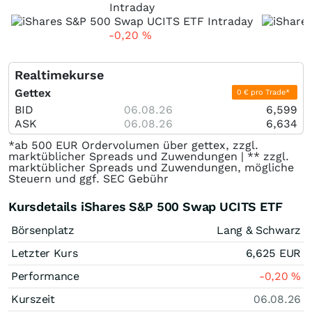
Intraday
-0,20
%
Realtimekurse
Gettex
0 € pro Trade*
BID
06.08.26
6,599
ASK
06.08.26
6,634
*ab 500 EUR Ordervolumen über gettex, zzgl.
marktüblicher Spreads und Zuwendungen | ** zzgl.
marktüblicher Spreads und Zuwendungen, mögliche
Steuern und ggf. SEC Gebühr
Kursdetails iShares S&P 500 Swap UCITS ETF
Börsenplatz
Lang & Schwarz
Letzter Kurs
6,625
EUR
Performance
-0,20
%
Kurszeit
06.08.26