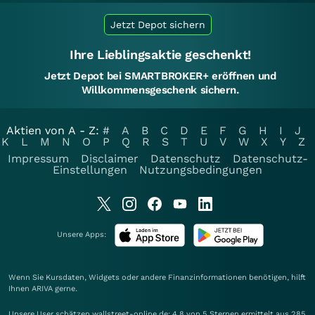
Jetzt Depot sichern
Ihre Lieblingsaktie geschenkt!
Jetzt Depot bei SMARTBROKER+ eröffnen und
Willkommensgeschenk sichern.
Aktien von A - Z:
#
A
B
C
D
E
F
G
H
I
J
K
L
M
N
O
P
Q
R
S
T
U
V
W
X
Y
Z
Impressum
Disclaimer
Datenschutz
Datenschutz-
Einstellungen
Nutzungsbedingungen
Unsere Apps:
Wenn Sie Kursdaten, Widgets oder andere Finanzinformationen benötigen, hilft
Ihnen
ARIVA
gerne.
Unsere User schätzen wallstreet-online.de: 4.8 von 5 Sternen ermittelt aus 285