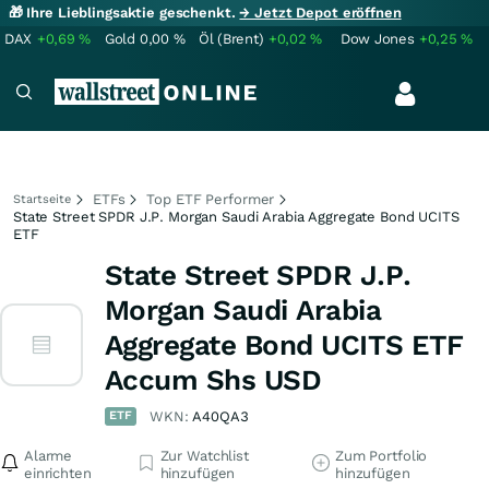
🎁 Ihre Lieblingsaktie geschenkt.
→ Jetzt Depot eröffnen
DAX
+0,69
%
Gold
0,00
%
Öl (Brent)
+0,02
%
Dow Jones
+0,25
%
ETFs
Top ETF Performer
Startseite
State Street SPDR J.P. Morgan Saudi Arabia Aggregate Bond UCITS
ETF
State Street SPDR J.P.
Morgan Saudi Arabia
Aggregate Bond UCITS ETF
Accum Shs USD
ETF
WKN:
A40QA3
Alarme
Zur Watchlist
Zum Portfolio
einrichten
hinzufügen
hinzufügen