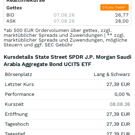
Gettex
0 € pro Trade*
BID
07.08.26
26,77
ASK
07.08.26
28,00
*ab 500 EUR Ordervolumen über gettex, zzgl.
marktüblicher Spreads und Zuwendungen | ** zzgl.
marktüblicher Spreads und Zuwendungen, mögliche
Steuern und ggf. SEC Gebühr
Kursdetails State Street SPDR J.P. Morgan Saudi
Arabia Aggregate Bond UCITS ETF
Börsenplatz
Lang & Schwarz
Letzter Kurs
27,39
EUR
Performance
0,00
%
Kurszeit
08.08.26
Eröffnung
27,39
EUR
Tageshoch
27,39
EUR
Tagestief
27,39
EUR