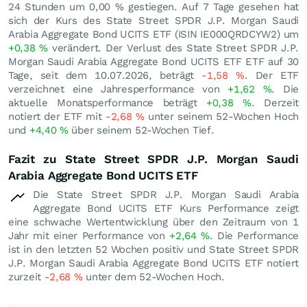
24 Stunden um
0,00
%
gestiegen. Auf 7 Tage gesehen hat
sich der Kurs des State Street SPDR J.P. Morgan Saudi
Arabia Aggregate Bond UCITS ETF (ISIN IE000QRDCYW2) um
+0,38
%
verändert. Der Verlust des State Street SPDR J.P.
Morgan Saudi Arabia Aggregate Bond UCITS ETF ETF auf 30
Tage, seit dem 10.07.2026, beträgt
-1,58
%
. Der ETF
verzeichnet eine Jahresperformance von
+1,62
%
. Die
aktuelle Monatsperformance beträgt
+0,38
%
. Derzeit
notiert der ETF mit
-2,68
%
unter seinem 52-Wochen Hoch
und
+4,40
%
über seinem 52-Wochen Tief.
Fazit zu State Street SPDR J.P. Morgan Saudi
Arabia Aggregate Bond UCITS ETF
Die State Street SPDR J.P. Morgan Saudi Arabia
Aggregate Bond UCITS ETF Kurs Performance zeigt
eine schwache Wertentwicklung über den Zeitraum von 1
Jahr mit einer Performance von
+2,64
%
. Die Performance
ist in den letzten 52 Wochen positiv und State Street SPDR
J.P. Morgan Saudi Arabia Aggregate Bond UCITS ETF notiert
zurzeit
-2,68
%
unter dem 52-Wochen Hoch.