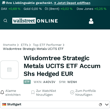
🎁 Ihre Lieblingsaktie geschenkt.
→ Jetzt Depot eröffnen
DAX
+0,69
%
Gold
0,00
%
Öl (Brent)
+0,02
%
Dow Jones
+0,25
%
ETFs
Top ETF Performer
Startseite
Wisdomtree Strategic Metals UCITS ETF
Wisdomtree Strategic
Metals UCITS ETF Accum
Shs Hedged EUR
ETF
WKN:
A40V3V
SYM:
WENH
Alarme
Zur Watchlist
Zum Portfolio
einrichten
hinzufügen
hinzufügen
Stuttgart