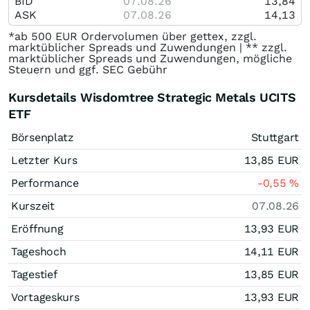
BID
07.08.26
13,84
ASK
07.08.26
14,13
*ab 500 EUR Ordervolumen über gettex, zzgl.
marktüblicher Spreads und Zuwendungen | ** zzgl.
marktüblicher Spreads und Zuwendungen, mögliche
Steuern und ggf. SEC Gebühr
Kursdetails Wisdomtree Strategic Metals UCITS
ETF
Börsenplatz
Stuttgart
Letzter Kurs
13,85
EUR
Performance
-0,55
%
Kurszeit
07.08.26
Eröffnung
13,93
EUR
Tageshoch
14,11
EUR
Tagestief
13,85
EUR
Vortageskurs
13,93
EUR