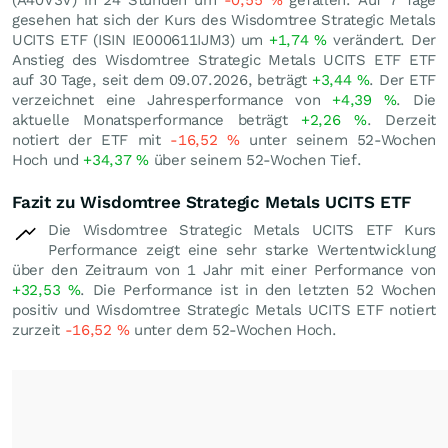
(A40V3V) in 24 Stunden um
-0,55
%
gefallen. Auf 7 Tage
gesehen hat sich der Kurs des Wisdomtree Strategic Metals
UCITS ETF (ISIN IE000611IJM3) um
+1,74
%
verändert. Der
Anstieg des Wisdomtree Strategic Metals UCITS ETF ETF
auf 30 Tage, seit dem 09.07.2026, beträgt
+3,44
%
. Der ETF
verzeichnet eine Jahresperformance von
+4,39
%
. Die
aktuelle Monatsperformance beträgt
+2,26
%
. Derzeit
notiert der ETF mit
-16,52
%
unter seinem 52-Wochen
Hoch und
+34,37
%
über seinem 52-Wochen Tief.
Fazit zu Wisdomtree Strategic Metals UCITS ETF
Die Wisdomtree Strategic Metals UCITS ETF Kurs
Performance zeigt eine sehr starke Wertentwicklung
über den Zeitraum von 1 Jahr mit einer Performance von
+32,53
%
. Die Performance ist in den letzten 52 Wochen
positiv und Wisdomtree Strategic Metals UCITS ETF notiert
zurzeit
-16,52
%
unter dem 52-Wochen Hoch.