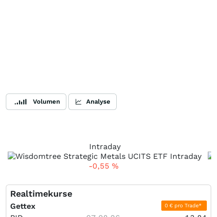
Volumen
Analyse
Intraday
-0,55
%
Realtimekurse
Gettex
0 € pro Trade*