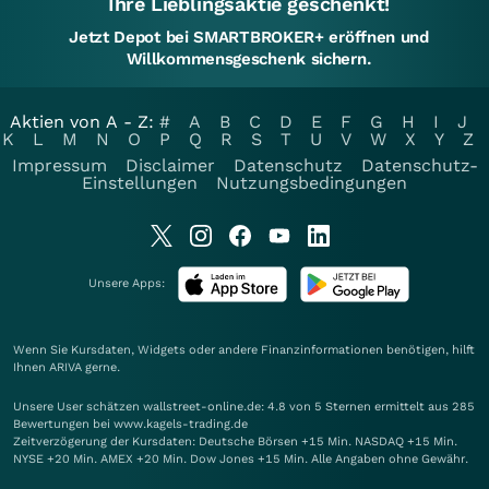
Ihre Lieblingsaktie geschenkt!
Jetzt Depot bei SMARTBROKER+ eröffnen und
Willkommensgeschenk sichern.
Aktien von A - Z:
#
A
B
C
D
E
F
G
H
I
J
K
L
M
N
O
P
Q
R
S
T
U
V
W
X
Y
Z
Impressum
Disclaimer
Datenschutz
Datenschutz-
Einstellungen
Nutzungsbedingungen
Unsere Apps:
Wenn Sie Kursdaten, Widgets oder andere Finanzinformationen benötigen, hilft
Ihnen
ARIVA
gerne.
Unsere User schätzen wallstreet-online.de: 4.8 von 5 Sternen ermittelt aus 285
Bewertungen bei www.kagels-trading.de
Zeitverzögerung der Kursdaten: Deutsche Börsen +15 Min. NASDAQ +15 Min.
NYSE +20 Min. AMEX +20 Min. Dow Jones +15 Min. Alle Angaben ohne Gewähr.