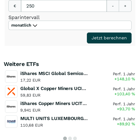
€
-
+
Sparintervall
monatlich
Jetzt berechnen
Weitere ETFs
iShares MSCI Global Semiconductors UCITS ETF USD (Acc)
Perf. 1 Jahr
+148,10
%
17,22 EUR
Global X Copper Miners UCITS ETF USD Acc
Perf. 1 Jahr
+103,40
%
59,83 EUR
iShares Copper Miners UCITS ETF
Perf. 1 Jahr
+93,70
%
9,941 EUR
MULTI UNITS LUXEMBOURG - Lyxor MSCI Semiconductors ESG Filtered
Perf. 1 Jahr
+89,92
%
110,68 EUR