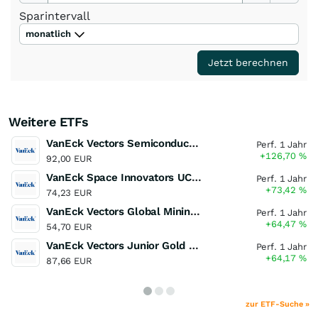
Sparintervall
monatlich
Jetzt berechnen
Weitere ETFs
VanEck Vectors Semiconductor UCITS ETF
Perf. 1 Jahr
+126,70
%
92,00 EUR
VanEck Space Innovators UCITS ETF
Perf. 1 Jahr
+73,42
%
74,23 EUR
VanEck Vectors Global Mining UCITS ETF
Perf. 1 Jahr
+64,47
%
54,70 EUR
VanEck Vectors Junior Gold Miners UCITS ETF
Perf. 1 Jahr
+64,17
%
87,66 EUR
zur ETF-Suche »