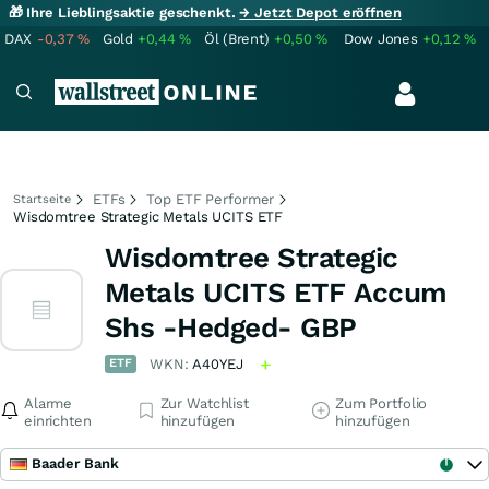
🎁 Ihre Lieblingsaktie geschenkt.
→ Jetzt Depot eröffnen
DAX
-0,37
%
Gold
+0,44
%
Öl (Brent)
+0,50
%
Dow Jones
+0,12
%
ETFs
Top ETF Performer
Startseite
Wisdomtree Strategic Metals UCITS ETF
Wisdomtree Strategic
Metals UCITS ETF Accum
Shs -Hedged- GBP
ETF
WKN:
A40YEJ
Alarme
Zur Watchlist
Zum Portfolio
einrichten
hinzufügen
hinzufügen
Baader Bank