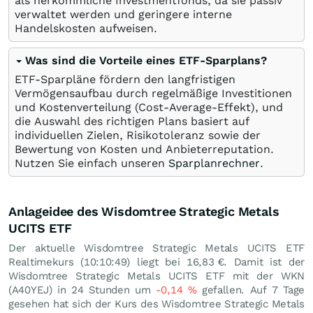
als herkömmliche Investmentfonds, da sie passiv
verwaltet werden und geringere interne
Handelskosten aufweisen.
Was sind die Vorteile eines ETF-Sparplans?
ETF-Sparpläne fördern den langfristigen
Vermögensaufbau durch regelmäßige Investitionen
und Kostenverteilung (Cost-Average-Effekt), und
die Auswahl des richtigen Plans basiert auf
individuellen Zielen, Risikotoleranz sowie der
Bewertung von Kosten und Anbieterreputation.
Nutzen Sie einfach unseren
Sparplanrechner
.
Anlageidee des Wisdomtree Strategic Metals
UCITS ETF
Der aktuelle Wisdomtree Strategic Metals UCITS ETF
Realtimekurs (10:10:49) liegt bei 16,83
€
. Damit ist der
Wisdomtree Strategic Metals UCITS ETF mit der WKN
(A40YEJ) in 24 Stunden um
-0,14
%
gefallen. Auf 7 Tage
gesehen hat sich der Kurs des Wisdomtree Strategic Metals