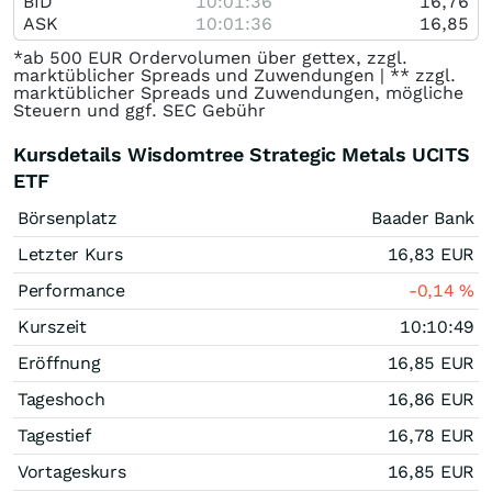
BID
10:01:36
16,76
ASK
10:01:36
16,85
*ab 500 EUR Ordervolumen über gettex, zzgl.
marktüblicher Spreads und Zuwendungen | ** zzgl.
marktüblicher Spreads und Zuwendungen, mögliche
Steuern und ggf. SEC Gebühr
Kursdetails Wisdomtree Strategic Metals UCITS
ETF
Börsenplatz
Baader Bank
Letzter Kurs
16,83
EUR
Performance
-0,14
%
Kurszeit
10:10:49
Eröffnung
16,85
EUR
Tageshoch
16,86
EUR
Tagestief
16,78
EUR
Vortageskurs
16,85
EUR