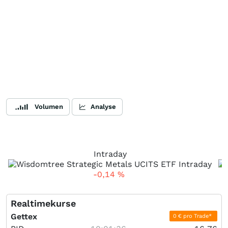
Volumen
Analyse
Intraday
-0,14
%
Realtimekurse
Gettex
0 € pro Trade*