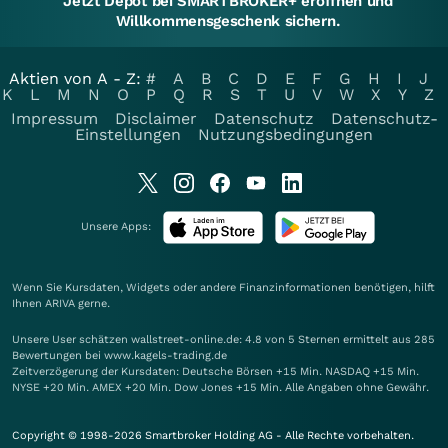
Jetzt Depot bei SMARTBROKER+ eröffnen und
Willkommensgeschenk sichern.
Aktien von A - Z:
#
A
B
C
D
E
F
G
H
I
J
K
L
M
N
O
P
Q
R
S
T
U
V
W
X
Y
Z
Impressum
Disclaimer
Datenschutz
Datenschutz-
Einstellungen
Nutzungsbedingungen
Unsere Apps:
Wenn Sie Kursdaten, Widgets oder andere Finanzinformationen benötigen, hilft
Ihnen
ARIVA
gerne.
Unsere User schätzen wallstreet-online.de: 4.8 von 5 Sternen ermittelt aus 285
Bewertungen bei www.kagels-trading.de
Zeitverzögerung der Kursdaten: Deutsche Börsen +15 Min. NASDAQ +15 Min.
NYSE +20 Min. AMEX +20 Min. Dow Jones +15 Min. Alle Angaben ohne Gewähr.
Copyright © 1998-2026 Smartbroker Holding AG - Alle Rechte vorbehalten.