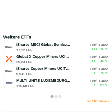
Weitere ETFs
iShares MSCI Global Semiconductors UCITS ETF USD (Acc)
Perf. 1 Jahr
+148,10
%
17,22 EUR
Global X Copper Miners UCITS ETF USD Acc
Perf. 1 Jahr
+103,40
%
59,83 EUR
iShares Copper Miners UCITS ETF
Perf. 1 Jahr
+93,70
%
9,941 EUR
MULTI UNITS LUXEMBOURG - Lyxor MSCI Semiconductors ESG Filtered
Perf. 1 Jahr
+89,92
%
110,68 EUR
zur ETF-Suche »