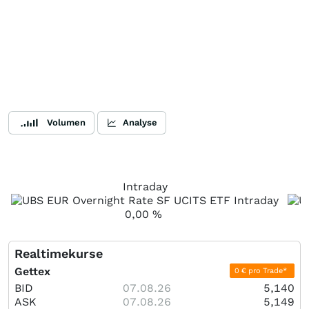
Volumen
Analyse
Intraday
0,00
%
Realtimekurse
Gettex
0 € pro Trade*
BID
07.08.26
5,140
ASK
07.08.26
5,149