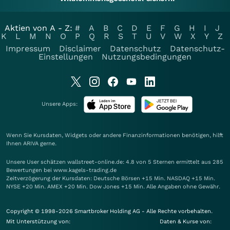
Aktien von A - Z:
#
A
B
C
D
E
F
G
H
I
J
K
L
M
N
O
P
Q
R
S
T
U
V
W
X
Y
Z
Impressum
Disclaimer
Datenschutz
Datenschutz-
Einstellungen
Nutzungsbedingungen
Unsere Apps:
Wenn Sie Kursdaten, Widgets oder andere Finanzinformationen benötigen, hilft
Ihnen
ARIVA
gerne.
Unsere User schätzen wallstreet-online.de: 4.8 von 5 Sternen ermittelt aus 285
Bewertungen bei www.kagels-trading.de
Zeitverzögerung der Kursdaten: Deutsche Börsen +15 Min. NASDAQ +15 Min.
NYSE +20 Min. AMEX +20 Min. Dow Jones +15 Min. Alle Angaben ohne Gewähr.
Copyright © 1998-2026 Smartbroker Holding AG - Alle Rechte vorbehalten.
Mit Unterstützung von:
Daten & Kurse von: