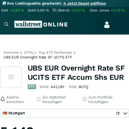
🎁 Ihre Lieblingsaktie geschenkt.
→ Jetzt Depot eröffnen
DAX
+0,69
%
Gold
0,00
%
Öl (Brent)
+0,02
%
Dow Jones
+0,25
%
ETFs
Top ETF Performer
Startseite
UBS EUR Overnight Rate SF UCITS ETF
UBS EUR Overnight Rate SF
UCITS ETF Accum Shs EUR
ETF
WKN:
A411BY
SYM:
BCFQ
Alarme
Zur Watchlist
Zum Portfolio
einrichten
hinzufügen
hinzufügen
Stuttgart