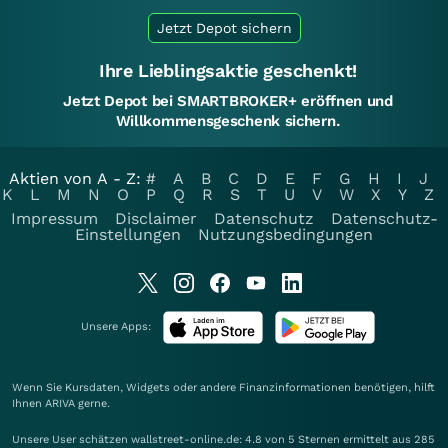
Jetzt Depot sichern
Ihre Lieblingsaktie geschenkt!
Jetzt Depot bei SMARTBROKER+ eröffnen und
Willkommensgeschenk sichern.
Aktien von A - Z:
#
A
B
C
D
E
F
G
H
I
J
K
L
M
N
O
P
Q
R
S
T
U
V
W
X
Y
Z
Impressum
Disclaimer
Datenschutz
Datenschutz-
Einstellungen
Nutzungsbedingungen
Unsere Apps:
Wenn Sie Kursdaten, Widgets oder andere Finanzinformationen benötigen, hilft
Ihnen
ARIVA
gerne.
Unsere User schätzen wallstreet-online.de: 4.8 von 5 Sternen ermittelt aus 285