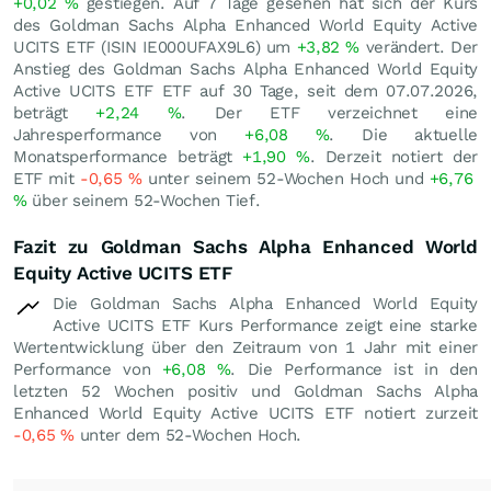
+0,02
%
gestiegen. Auf 7 Tage gesehen hat sich der Kurs
des Goldman Sachs Alpha Enhanced World Equity Active
UCITS ETF (ISIN IE000UFAX9L6) um
+3,82
%
verändert. Der
Anstieg des Goldman Sachs Alpha Enhanced World Equity
Active UCITS ETF ETF auf 30 Tage, seit dem 07.07.2026,
beträgt
+2,24
%
. Der ETF verzeichnet eine
Jahresperformance von
+6,08
%
. Die aktuelle
Monatsperformance beträgt
+1,90
%
. Derzeit notiert der
ETF mit
-0,65
%
unter seinem 52-Wochen Hoch und
+6,76
%
über seinem 52-Wochen Tief.
Fazit zu Goldman Sachs Alpha Enhanced World
Equity Active UCITS ETF
Die Goldman Sachs Alpha Enhanced World Equity
Active UCITS ETF Kurs Performance zeigt eine starke
Wertentwicklung über den Zeitraum von 1 Jahr mit einer
Performance von
+6,08
%
. Die Performance ist in den
letzten 52 Wochen positiv und Goldman Sachs Alpha
Enhanced World Equity Active UCITS ETF notiert zurzeit
-0,65
%
unter dem 52-Wochen Hoch.