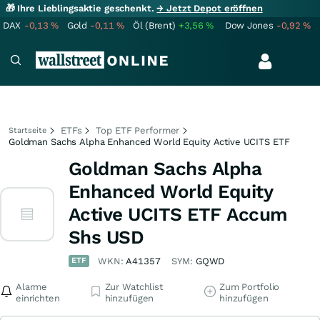
🎁 Ihre Lieblingsaktie geschenkt.
→ Jetzt Depot eröffnen
DAX
-0,13
%
Gold
-0,11
%
Öl (Brent)
+3,56
%
Dow Jones
-0,92
%
ETFs
Top ETF Performer
Startseite
Goldman Sachs Alpha Enhanced World Equity Active UCITS ETF
Goldman Sachs Alpha
Enhanced World Equity
Active UCITS ETF Accum
Shs USD
ETF
WKN:
A41357
SYM:
GQWD
Alarme
Zur Watchlist
Zum Portfolio
einrichten
hinzufügen
hinzufügen