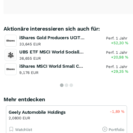
Aktionäre interessieren sich auch für:
iShares Gold Producers UCITS ETF
Perf. 1 Jahr
+52,30
%
33,645 EUR
UBS ETF MSCI World Socially Resp UCITS (USD) Ad
Perf. 1 Jahr
+20,98
%
36,655 EUR
iShares MSCI World Small Cap UCITS ETF
Perf. 1 Jahr
+29,35
%
9,176 EUR
Mehr entdecken
-1,89
%
Geely Automobile Holdings
2,0800 EUR
Watchlist
Portfolio