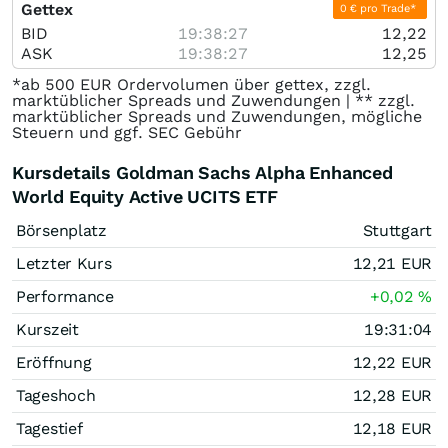
Gettex
0 € pro Trade*
BID
19:38:27
12,22
ASK
19:38:27
12,25
*ab 500 EUR Ordervolumen über gettex, zzgl.
marktüblicher Spreads und Zuwendungen | ** zzgl.
marktüblicher Spreads und Zuwendungen, mögliche
Steuern und ggf. SEC Gebühr
Kursdetails Goldman Sachs Alpha Enhanced
World Equity Active UCITS ETF
Börsenplatz
Stuttgart
Letzter Kurs
12,21
EUR
Performance
+0,02
%
Kurszeit
19:31:04
Eröffnung
12,22
EUR
Tageshoch
12,28
EUR
Tagestief
12,18
EUR