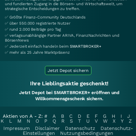
und fundierten Zugang in die Börsen- und Wirtschaftswelt, um
strategische Entscheidungen zu treffen.
✅ Größte Finanz-Community Deutschlands
✅ über 550.000 registrierte Nutzer
✅ rund 2.000 Beiträge pro Tag
✅ verlagsunabhängige Partner ARIVA, FinanzNachrichten und
BörsenNews
✅ Jederzeit einfach handeln beim
SMARTBROKER+
✅ mehr als 25 Jahre Marktpräsenz
Jetzt Depot sichern
Ihre Lieblingsaktie geschenkt!
Jetzt Depot bei SMARTBROKER+ eröffnen und
Willkommensgeschenk sichern.
Aktien von A - Z:
#
A
B
C
D
E
F
G
H
I
J
K
L
M
N
O
P
Q
R
S
T
U
V
W
X
Y
Z
Impressum
Disclaimer
Datenschutz
Datenschutz-
Einstellungen
Nutzungsbedingungen