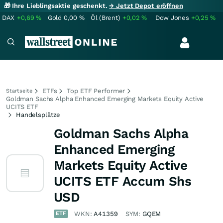
🎁 Ihre Lieblingsaktie geschenkt.
→ Jetzt Depot eröffnen
DAX
+0,69
%
Gold
0,00
%
Öl (Brent)
+0,02
%
Dow Jones
+0,25
%
ETFs
Top ETF Performer
Startseite
Goldman Sachs Alpha Enhanced Emerging Markets Equity Active
UCITS ETF
Handelsplätze
Goldman Sachs Alpha
Enhanced Emerging
Markets Equity Active
UCITS ETF Accum Shs
USD
ETF
WKN:
A41359
SYM:
GQEM