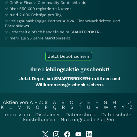
✅ Größte Finanz-Community Deutschlands
✅ über 550.000 registrierte Nutzer
✅ rund 2.000 Beiträge pro Tag
✅ verlagsunabhängige Partner ARIVA, FinanzNachrichten und
BörsenNews
✅ Jederzeit einfach handeln beim
SMARTBROKER+
✅ mehr als 25 Jahre Marktpräsenz
Jetzt Depot sichern
Ihre Lieblingsaktie geschenkt!
Jetzt Depot bei SMARTBROKER+ eröffnen und
Willkommensgeschenk sichern.
Aktien von A - Z:
#
A
B
C
D
E
F
G
H
I
J
K
L
M
N
O
P
Q
R
S
T
U
V
W
X
Y
Z
Impressum
Disclaimer
Datenschutz
Datenschutz-
Einstellungen
Nutzungsbedingungen