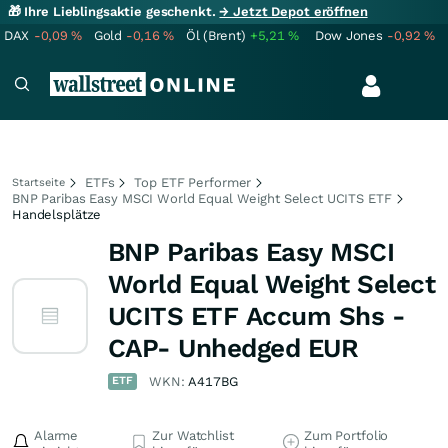
🎁 Ihre Lieblingsaktie geschenkt.
→ Jetzt Depot eröffnen
DAX
-0,09
%
Gold
-0,16
%
Öl (Brent)
+5,21
%
Dow Jones
-0,92
%
ETFs
Top ETF Performer
Startseite
BNP Paribas Easy MSCI World Equal Weight Select UCITS ETF
Handelsplätze
BNP Paribas Easy MSCI
World Equal Weight Select
UCITS ETF Accum Shs -
CAP- Unhedged EUR
ETF
WKN:
A417BG
Alarme
Zur Watchlist
Zum Portfolio