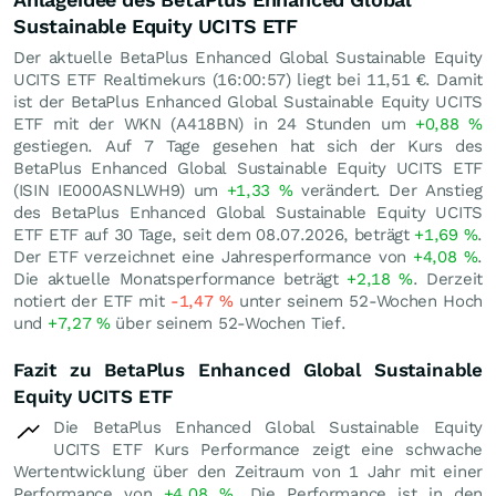
Sustainable Equity UCITS ETF
Der aktuelle BetaPlus Enhanced Global Sustainable Equity
UCITS ETF Realtimekurs (16:00:57) liegt bei 11,51
€
. Damit
ist der BetaPlus Enhanced Global Sustainable Equity UCITS
ETF mit der WKN (A418BN) in 24 Stunden um
+0,88
%
gestiegen. Auf 7 Tage gesehen hat sich der Kurs des
BetaPlus Enhanced Global Sustainable Equity UCITS ETF
(ISIN IE000ASNLWH9) um
+1,33
%
verändert. Der Anstieg
des BetaPlus Enhanced Global Sustainable Equity UCITS
ETF ETF auf 30 Tage, seit dem 08.07.2026, beträgt
+1,69
%
.
Der ETF verzeichnet eine Jahresperformance von
+4,08
%
.
Die aktuelle Monatsperformance beträgt
+2,18
%
. Derzeit
notiert der ETF mit
-1,47
%
unter seinem 52-Wochen Hoch
und
+7,27
%
über seinem 52-Wochen Tief.
Fazit zu BetaPlus Enhanced Global Sustainable
Equity UCITS ETF
Die BetaPlus Enhanced Global Sustainable Equity
UCITS ETF Kurs Performance zeigt eine schwache
Wertentwicklung über den Zeitraum von 1 Jahr mit einer
Performance von
+4,08
%
. Die Performance ist in den