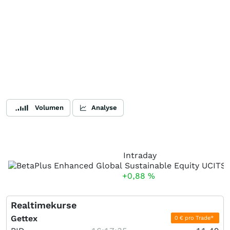
Volumen
Analyse
Intraday
+0,88
%
Realtimekurse
Gettex
0 € pro Trade*