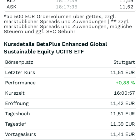
BID
16:17:35
11,49
ASK
16:17:35
11,52
*ab 500 EUR Ordervolumen über gettex, zzgl.
marktüblicher Spreads und Zuwendungen | ** zzgl.
marktüblicher Spreads und Zuwendungen, mögliche
Steuern und ggf. SEC Gebühr
Kursdetails BetaPlus Enhanced Global
Sustainable Equity UCITS ETF
Börsenplatz
Stuttgart
Letzter Kurs
11,51
EUR
Performance
+0,88
%
Kurszeit
16:00:57
Eröffnung
11,42
EUR
Tageshoch
11,51
EUR
Tagestief
11,39
EUR
Vortageskurs
11,41
EUR