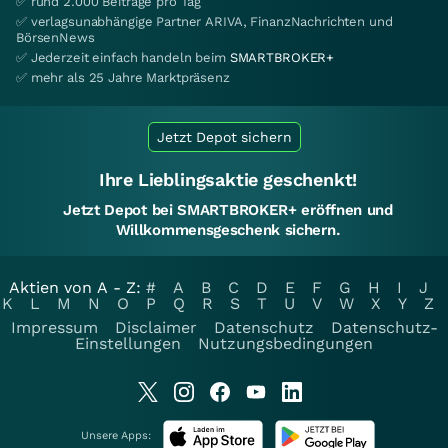
✅ rund 2.000 Beiträge pro Tag
✅ verlagsunabhängige Partner ARIVA, FinanzNachrichten und
BörsenNews
✅ Jederzeit einfach handeln beim
SMARTBROKER+
✅ mehr als 25 Jahre Marktpräsenz
Jetzt Depot sichern
Ihre Lieblingsaktie geschenkt!
Jetzt Depot bei SMARTBROKER+ eröffnen und
Willkommensgeschenk sichern.
Aktien von A - Z:
#
A
B
C
D
E
F
G
H
I
J
K
L
M
N
O
P
Q
R
S
T
U
V
W
X
Y
Z
Impressum
Disclaimer
Datenschutz
Datenschutz-
Einstellungen
Nutzungsbedingungen
Unsere Apps: