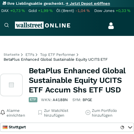
🎁 Ihre Lieblingsaktie geschenkt.
→ Jetzt Depot eröffnen
DAX
+0,73
%
Gold
+1,99
%
Öl (Brent)
-1,04
%
Dow Jones
+0,33
%
ETFs
Top ETF Performer
Startseite
BetaPlus Enhanced Global Sustainable Equity UCITS ETF
BetaPlus Enhanced Global
Sustainable Equity UCITS
ETF Accum Shs ETF USD
ETF
WKN:
A418BN
SYM:
BPGE
Alarme
Zur Watchlist
Zum Portfolio
einrichten
hinzufügen
hinzufügen
Stuttgart