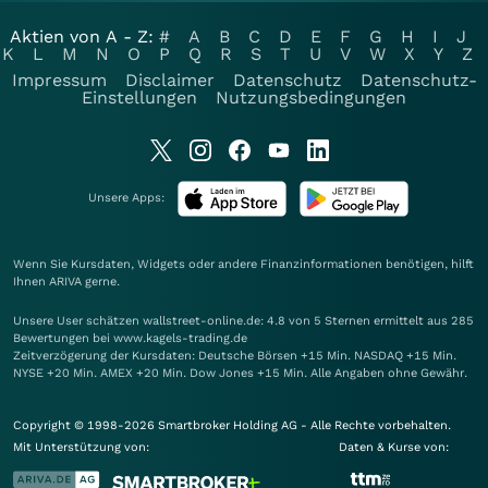
Aktien von A - Z:
#
A
B
C
D
E
F
G
H
I
J
K
L
M
N
O
P
Q
R
S
T
U
V
W
X
Y
Z
Impressum
Disclaimer
Datenschutz
Datenschutz-
Einstellungen
Nutzungsbedingungen
Unsere Apps:
Wenn Sie Kursdaten, Widgets oder andere Finanzinformationen benötigen, hilft
Ihnen
ARIVA
gerne.
Unsere User schätzen wallstreet-online.de: 4.8 von 5 Sternen ermittelt aus 285
Bewertungen bei www.kagels-trading.de
Zeitverzögerung der Kursdaten: Deutsche Börsen +15 Min. NASDAQ +15 Min.
NYSE +20 Min. AMEX +20 Min. Dow Jones +15 Min. Alle Angaben ohne Gewähr.
Copyright © 1998-2026 Smartbroker Holding AG - Alle Rechte vorbehalten.
Mit Unterstützung von:
Daten & Kurse von: