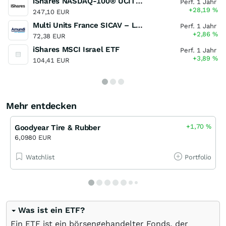
iShares NASDAQ-100® UCITS ETF (DE)
Perf. 1 Jahr
+28,19
%
247,10 EUR
Multi Units France SICAV – Lyxor World Water ( DR ) UCITS ETF, Actions au Port.Dist o.N.
Perf. 1 Jahr
+2,86
%
72,38 EUR
iShares MSCI Israel ETF
Perf. 1 Jahr
+3,89
%
104,41 EUR
Mehr entdecken
+1,70
%
Goodyear Tire & Rubber
6,0980 EUR
Watchlist
Portfolio
Was ist ein ETF?
Ein ETF ist ein börsengehandelter Fonds, der