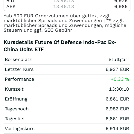
BID
13:46:13
6,925
ASK
13:46:13
6,985
*ab 500 EUR Ordervolumen über gettex, zzgl.
marktüblicher Spreads und Zuwendungen | ** zzgl.
marktüblicher Spreads und Zuwendungen, mögliche
Steuern und ggf. SEC Gebühr
Kursdetails Future Of Defence Indo-Pac Ex-
China Ucits ETF
Börsenplatz
Stuttgart
Letzter Kurs
6,937
EUR
Performance
+0,33
%
Kurszeit
13:30:10
Eröffnung
6,861
EUR
Tageshoch
6,982
EUR
Tagestief
6,861
EUR
Vortageskurs
6,914
EUR