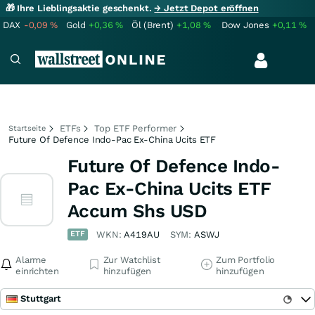
🎁 Ihre Lieblingsaktie geschenkt.
→ Jetzt Depot eröffnen
DAX
-0,09
%
Gold
+0,36
%
Öl (Brent)
+1,08
%
Dow Jones
+0,11
%
ETFs
Top ETF Performer
Startseite
Future Of Defence Indo-Pac Ex-China Ucits ETF
Future Of Defence Indo-
Pac Ex-China Ucits ETF
Accum Shs USD
ETF
WKN:
A419AU
SYM:
ASWJ
Alarme
Zur Watchlist
Zum Portfolio
einrichten
hinzufügen
hinzufügen
Stuttgart