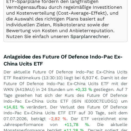
ETF-Sparpläne fördern den langfristigen
Vermögensaufbau durch regelmäßige Investitionen
und Kostenverteilung (Cost-Average-Effekt), und
die Auswahl des richtigen Plans basiert auf
individuellen Zielen, Risikotoleranz sowie der
Bewertung von Kosten und Anbieterreputation.
Nutzen Sie einfach unseren
Sparplanrechner
.
Anlageidee des Future Of Defence Indo-Pac Ex-
China Ucits ETF
Der aktuelle Future Of Defence Indo-Pac Ex-China Ucits
ETF Realtimekurs (13:30:10) liegt bei 6,937
€
. Damit ist der
Future Of Defence Indo-Pac Ex-China Ucits ETF mit der
WKN (A419AU) in 24 Stunden um
+0,33
%
gestiegen. Auf 7
Tage gesehen hat sich der Kurs des Future Of Defence
Indo-Pac Ex-China Ucits ETF (ISIN IE000C7EUDG1) um
+14,61
%
verändert. Der Verlust des Future Of Defence
Indo-Pac Ex-China Ucits ETF ETF auf 30 Tage, seit dem
07.07.2026, beträgt
-2,82
%
. Der ETF verzeichnet eine
Jahresperformance von
+11,78
%
. Die aktuelle
Monatsperformance beträgt
+11,28
%
. Derzeit notiert der