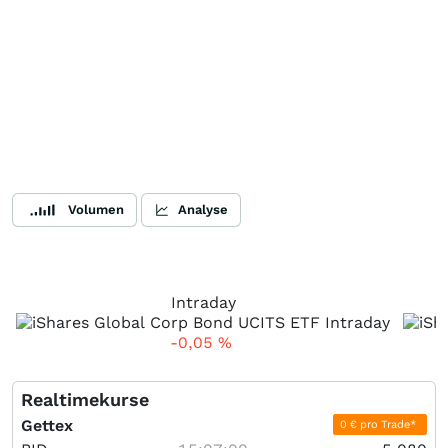
Volumen
Analyse
Intraday
-0,05
%
Realtimekurse
Gettex
0 € pro Trade*