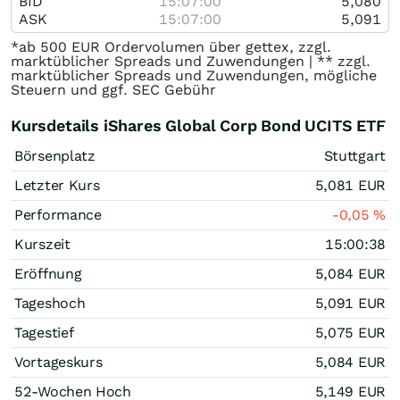
BID
15:07:00
5,080
ASK
15:07:00
5,091
*ab 500 EUR Ordervolumen über gettex, zzgl.
marktüblicher Spreads und Zuwendungen | ** zzgl.
marktüblicher Spreads und Zuwendungen, mögliche
Steuern und ggf. SEC Gebühr
Kursdetails iShares Global Corp Bond UCITS ETF
Börsenplatz
Stuttgart
Letzter Kurs
5,081
EUR
Performance
-0,05
%
Kurszeit
15:00:38
Eröffnung
5,084
EUR
Tageshoch
5,091
EUR
Tagestief
5,075
EUR
Vortageskurs
5,084
EUR
52-Wochen Hoch
5,149
EUR