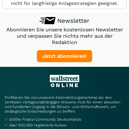
nicht für langfristige Anlagestrategien geeignet.
Newsletter
Abonnieren Sie unsere kostenlosen Newsletter
und verpassen Sie nichts mehr aus der
Redaktion
Jetzt abonnieren!
Profitieren Sie von unserem Alleinstellungsmerkmal als den
zentralen verlagsunabhängigen Wissens-Hub für einen aktuellen
und fundierten Zugang in die Börsen- und Wirtschaftswelt, um
strategische Entscheidungen zu treffen.
✅ Größte Finanz-Community Deutschlands
✅ über 550.000 registrierte Nutzer