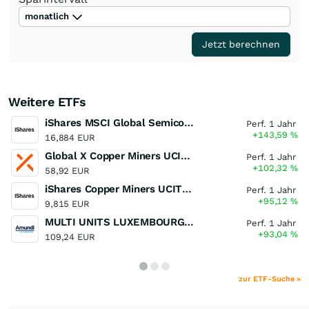
monatlich
Jetzt berechnen
Weitere ETFs
iShares MSCI Global Semiconductors UCITS ETF USD (Acc)
Perf. 1 Jahr
+143,59
%
16,884 EUR
Global X Copper Miners UCITS ETF USD Acc
Perf. 1 Jahr
+102,32
%
58,92 EUR
iShares Copper Miners UCITS ETF
Perf. 1 Jahr
+95,12
%
9,815 EUR
MULTI UNITS LUXEMBOURG - Lyxor MSCI Semiconductors ESG Filtered
Perf. 1 Jahr
+93,04
%
109,24 EUR
zur ETF-Suche »