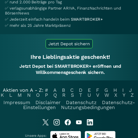
✅ rund 2.000 Beiträge pro Tag
✅ verlagsunabhängige Partner ARIVA, FinanzNachrichten und
BörsenNews
✅ Jederzeit einfach handeln beim
SMARTBROKER+
✅ mehr als 25 Jahre Marktpräsenz
Jetzt Depot sichern
Ihre Lieblingsaktie geschenkt!
Jetzt Depot bei SMARTBROKER+ eröffnen und
Willkommensgeschenk sichern.
Aktien von A - Z:
#
A
B
C
D
E
F
G
H
I
J
K
L
M
N
O
P
Q
R
S
T
U
V
W
X
Y
Z
Impressum
Disclaimer
Datenschutz
Datenschutz-
Einstellungen
Nutzungsbedingungen
Unsere Apps: