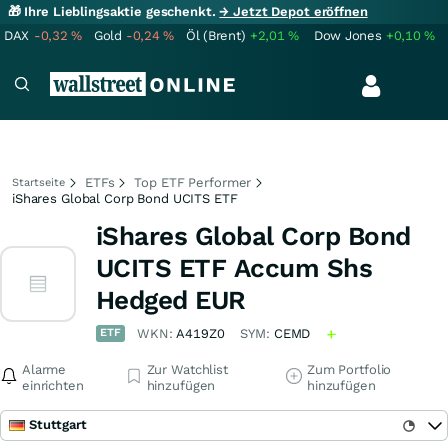
🎁 Ihre Lieblingsaktie geschenkt.
→ Jetzt Depot eröffnen
DAX
-0,32
%
Gold
-0,24
%
Öl (Brent)
+2,01
%
Dow Jones
+0,10
%
ETFs
Top ETF Performer
Startseite
iShares Global Corp Bond UCITS ETF
iShares Global Corp Bond
UCITS ETF Accum Shs
Hedged EUR
ETF
WKN:
A419Z0
SYM:
CEMD
Alarme
Zur Watchlist
Zum Portfolio
einrichten
hinzufügen
hinzufügen
Stuttgart