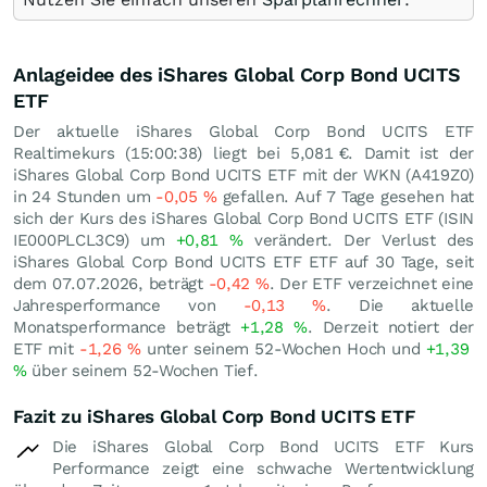
Anlageidee des iShares Global Corp Bond UCITS
ETF
Der aktuelle iShares Global Corp Bond UCITS ETF
Realtimekurs (15:00:38) liegt bei 5,081
€
. Damit ist der
iShares Global Corp Bond UCITS ETF mit der WKN (A419Z0)
in 24 Stunden um
-0,05
%
gefallen. Auf 7 Tage gesehen hat
sich der Kurs des iShares Global Corp Bond UCITS ETF (ISIN
IE000PLCL3C9) um
+0,81
%
verändert. Der Verlust des
iShares Global Corp Bond UCITS ETF ETF auf 30 Tage, seit
dem 07.07.2026, beträgt
-0,42
%
. Der ETF verzeichnet eine
Jahresperformance von
-0,13
%
. Die aktuelle
Monatsperformance beträgt
+1,28
%
. Derzeit notiert der
ETF mit
-1,26
%
unter seinem 52-Wochen Hoch und
+1,39
%
über seinem 52-Wochen Tief.
Fazit zu iShares Global Corp Bond UCITS ETF
Die iShares Global Corp Bond UCITS ETF Kurs
Performance zeigt eine schwache Wertentwicklung