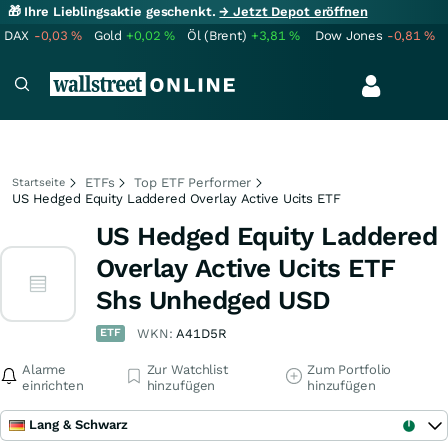
🎁 Ihre Lieblingsaktie geschenkt.
→ Jetzt Depot eröffnen
DAX
-0,03
%
Gold
+0,02
%
Öl (Brent)
+3,81
%
Dow Jones
-0,81
%
ETFs
Top ETF Performer
Startseite
US Hedged Equity Laddered Overlay Active Ucits ETF
US Hedged Equity Laddered
Overlay Active Ucits ETF
Shs Unhedged USD
ETF
WKN:
A41D5R
Alarme
Zur Watchlist
Zum Portfolio
einrichten
hinzufügen
hinzufügen
Lang & Schwarz