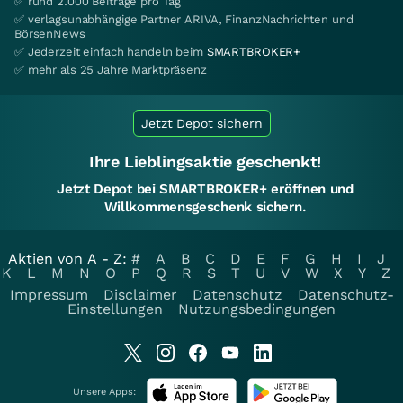
✅ rund 2.000 Beiträge pro Tag
✅ verlagsunabhängige Partner ARIVA, FinanzNachrichten und
BörsenNews
✅ Jederzeit einfach handeln beim
SMARTBROKER+
✅ mehr als 25 Jahre Marktpräsenz
Jetzt Depot sichern
Ihre Lieblingsaktie geschenkt!
Jetzt Depot bei SMARTBROKER+ eröffnen und
Willkommensgeschenk sichern.
Aktien von A - Z:
#
A
B
C
D
E
F
G
H
I
J
K
L
M
N
O
P
Q
R
S
T
U
V
W
X
Y
Z
Impressum
Disclaimer
Datenschutz
Datenschutz-
Einstellungen
Nutzungsbedingungen
Unsere Apps: