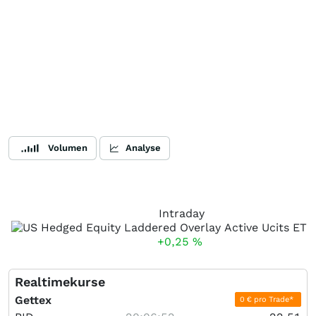
Volumen
Analyse
Intraday
+0,25
%
Realtimekurse
Gettex
0 € pro Trade*