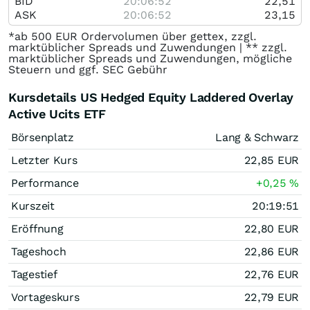
BID
20:06:52
22,51
ASK
20:06:52
23,15
*ab 500 EUR Ordervolumen über gettex, zzgl.
marktüblicher Spreads und Zuwendungen | ** zzgl.
marktüblicher Spreads und Zuwendungen, mögliche
Steuern und ggf. SEC Gebühr
Kursdetails US Hedged Equity Laddered Overlay
Active Ucits ETF
Börsenplatz
Lang & Schwarz
Letzter Kurs
22,85
EUR
Performance
+0,25
%
Kurszeit
20:19:51
Eröffnung
22,80
EUR
Tageshoch
22,86
EUR
Tagestief
22,76
EUR
Vortageskurs
22,79
EUR