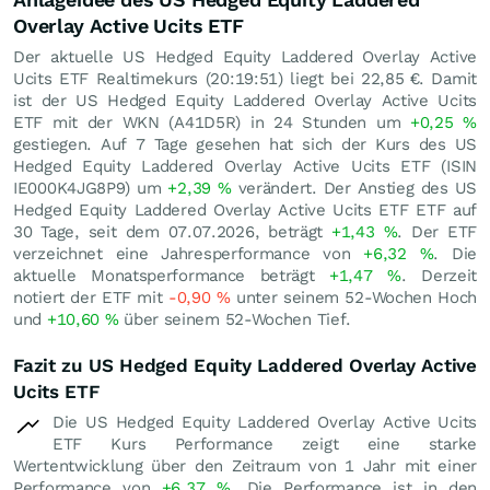
Overlay Active Ucits ETF
Der aktuelle US Hedged Equity Laddered Overlay Active
Ucits ETF Realtimekurs (20:19:51) liegt bei 22,85
€
. Damit
ist der US Hedged Equity Laddered Overlay Active Ucits
ETF mit der WKN (A41D5R) in 24 Stunden um
+0,25
%
gestiegen. Auf 7 Tage gesehen hat sich der Kurs des US
Hedged Equity Laddered Overlay Active Ucits ETF (ISIN
IE000K4JG8P9) um
+2,39
%
verändert. Der Anstieg des US
Hedged Equity Laddered Overlay Active Ucits ETF ETF auf
30 Tage, seit dem 07.07.2026, beträgt
+1,43
%
. Der ETF
verzeichnet eine Jahresperformance von
+6,32
%
. Die
aktuelle Monatsperformance beträgt
+1,47
%
. Derzeit
notiert der ETF mit
-0,90
%
unter seinem 52-Wochen Hoch
und
+10,60
%
über seinem 52-Wochen Tief.
Fazit zu US Hedged Equity Laddered Overlay Active
Ucits ETF
Die US Hedged Equity Laddered Overlay Active Ucits
ETF Kurs Performance zeigt eine starke
Wertentwicklung über den Zeitraum von 1 Jahr mit einer
Performance von
+6,37
%
. Die Performance ist in den