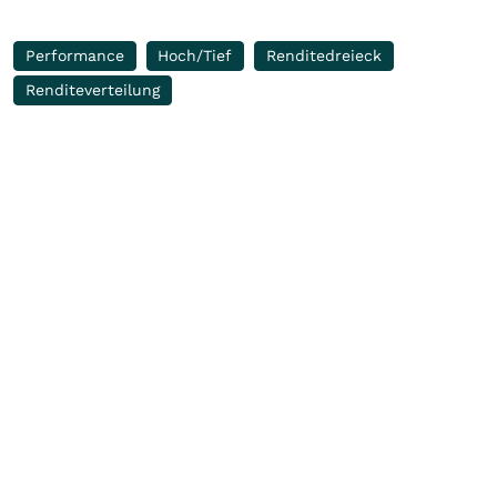
Performance
Hoch/Tief
Renditedreieck
Renditeverteilung