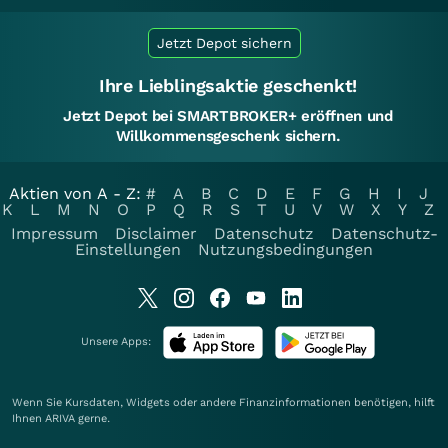
Jetzt Depot sichern
Ihre Lieblingsaktie geschenkt!
Jetzt Depot bei SMARTBROKER+ eröffnen und
Willkommensgeschenk sichern.
Aktien von A - Z:
#
A
B
C
D
E
F
G
H
I
J
K
L
M
N
O
P
Q
R
S
T
U
V
W
X
Y
Z
Impressum
Disclaimer
Datenschutz
Datenschutz-
Einstellungen
Nutzungsbedingungen
Unsere Apps:
Wenn Sie Kursdaten, Widgets oder andere Finanzinformationen benötigen, hilft
Ihnen
ARIVA
gerne.