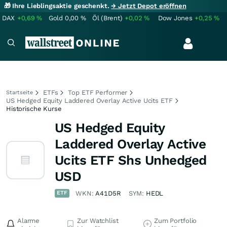
🎁 Ihre Lieblingsaktie geschenkt.
→ Jetzt Depot eröffnen
DAX
+0,69
%
Gold
0,00
%
Öl (Brent)
+0,02
%
Dow Jones
+0,25
%
ETFs
Top ETF Performer
Startseite
US Hedged Equity Laddered Overlay Active Ucits ETF
Historische Kurse
US Hedged Equity
Laddered Overlay Active
Ucits ETF Shs Unhedged
USD
ETF
WKN:
A41D5R
SYM:
HEDL
Alarme
Zur Watchlist
Zum Portfolio