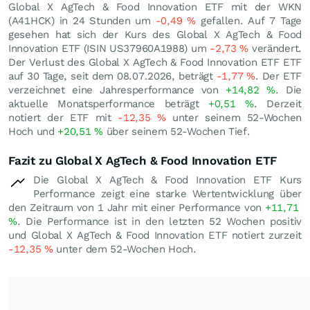
Global X AgTech & Food Innovation ETF mit der WKN
(A41HCK) in 24 Stunden um
-0,49
%
gefallen. Auf 7 Tage
gesehen hat sich der Kurs des Global X AgTech & Food
Innovation ETF (ISIN US37960A1988) um
-2,73
%
verändert.
Der Verlust des Global X AgTech & Food Innovation ETF ETF
auf 30 Tage, seit dem 08.07.2026, beträgt
-1,77
%
. Der ETF
verzeichnet eine Jahresperformance von
+14,82
%
. Die
aktuelle Monatsperformance beträgt
+0,51
%
. Derzeit
notiert der ETF mit
-12,35
%
unter seinem 52-Wochen
Hoch und
+20,51
%
über seinem 52-Wochen Tief.
Fazit zu Global X AgTech & Food Innovation ETF
Die Global X AgTech & Food Innovation ETF Kurs
Performance zeigt eine starke Wertentwicklung über
den Zeitraum von 1 Jahr mit einer Performance von
+11,71
%
. Die Performance ist in den letzten 52 Wochen positiv
und Global X AgTech & Food Innovation ETF notiert zurzeit
-12,35
%
unter dem 52-Wochen Hoch.