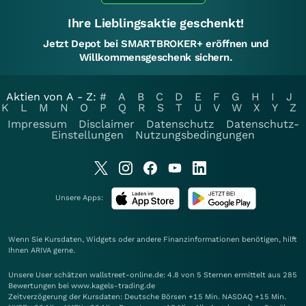
Ihre Lieblingsaktie geschenkt!
Jetzt Depot bei SMARTBROKER+ eröffnen und
Willkommensgeschenk sichern.
Aktien von A - Z:
#
A
B
C
D
E
F
G
H
I
J
K
L
M
N
O
P
Q
R
S
T
U
V
W
X
Y
Z
Impressum
Disclaimer
Datenschutz
Datenschutz-
Einstellungen
Nutzungsbedingungen
Unsere Apps:
Wenn Sie Kursdaten, Widgets oder andere Finanzinformationen benötigen, hilft
Ihnen
ARIVA
gerne.
Unsere User schätzen wallstreet-online.de: 4.8 von 5 Sternen ermittelt aus 285
Bewertungen bei www.kagels-trading.de
Zeitverzögerung der Kursdaten: Deutsche Börsen +15 Min. NASDAQ +15 Min.