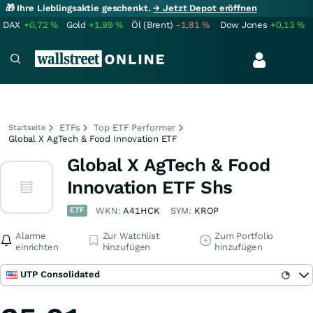
🎁 Ihre Lieblingsaktie geschenkt.
→ Jetzt Depot eröffnen
DAX
+0,72
%
Gold
+1,99
%
Öl (Brent)
-1,81
%
Dow Jones
+0,13
%
ETFs
Top ETF Performer
Startseite
Global X AgTech & Food Innovation ETF
Global X AgTech & Food
Innovation ETF Shs
ETF
WKN:
A41HCK
SYM:
KROP
Alarme
Zur Watchlist
Zum Portfolio
einrichten
hinzufügen
hinzufügen
UTP Consolidated