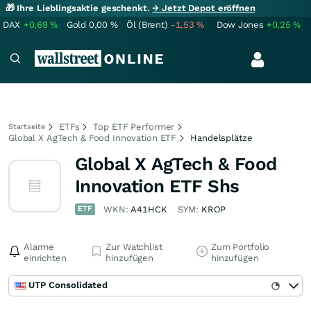
🎁 Ihre Lieblingsaktie geschenkt.
→ Jetzt Depot eröffnen
DAX
+0,69
%
Gold
0,00
%
Öl (Brent)
-1,53
%
Dow Jones
+0,25
%
ETFs
Top ETF Performer
Startseite
Global X AgTech & Food Innovation ETF
Handelsplätze
Global X AgTech & Food
Innovation ETF Shs
ETF
WKN:
A41HCK
SYM:
KROP
Alarme
Zur Watchlist
Zum Portfolio
einrichten
hinzufügen
hinzufügen
UTP Consolidated