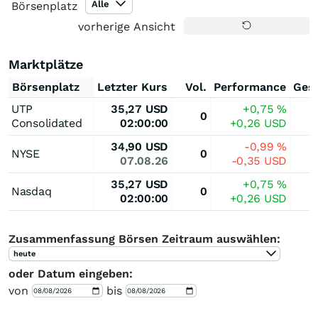
Alle
Börsenplatz
vorherige Ansicht
Marktplätze
Börsenplatz
Letzter Kurs
Vol.
Performance
Ges
UTP
35,27
USD
+0,75
%
0
Consolidated
02:00:00
+0,26
USD
34,90
USD
-0,99
%
NYSE
0
07.08.26
-0,35
USD
35,27
USD
+0,75
%
Nasdaq
0
02:00:00
+0,26
USD
Zusammenfassung Börsen Zeitraum auswählen:
heute
oder Datum eingeben:
von
bis