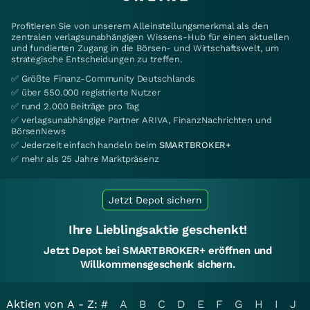
Profitieren Sie von unserem Alleinstellungsmerkmal als den
zentralen verlagsunabhängigen Wissens-Hub für einen aktuellen
und fundierten Zugang in die Börsen- und Wirtschaftswelt, um
strategische Entscheidungen zu treffen.
✅ Größte Finanz-Community Deutschlands
✅ über 550.000 registrierte Nutzer
✅ rund 2.000 Beiträge pro Tag
✅ verlagsunabhängige Partner ARIVA, FinanzNachrichten und
BörsenNews
✅ Jederzeit einfach handeln beim
SMARTBROKER+
✅ mehr als 25 Jahre Marktpräsenz
Jetzt Depot sichern
Ihre Lieblingsaktie geschenkt!
Jetzt Depot bei SMARTBROKER+ eröffnen und
Willkommensgeschenk sichern.
Aktien von A - Z:
#
A
B
C
D
E
F
G
H
I
J