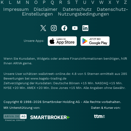
K
L
M
N
O
P
Q
R
S
T
U
V
W
X
Y
Z
Impressum
Disclaimer
Datenschutz
Datenschutz-
Einstellungen
Nutzungsbedingungen
Unsere Apps:
Wenn Sie Kursdaten, Widgets oder andere Finanzinformationen benötigen, hilft
Ihnen
ARIVA
gerne.
Unsere User schätzen wallstreet-online.de: 4.8 von 5 Sternen ermittelt aus 285
Bewertungen bei www.kagels-trading.de
Zeitverzögerung der Kursdaten: Deutsche Börsen +15 Min. NASDAQ +15 Min.
NYSE +20 Min. AMEX +20 Min. Dow Jones +15 Min. Alle Angaben ohne Gewähr.
Copyright © 1998-2026 Smartbroker Holding AG - Alle Rechte vorbehalten.
Mit Unterstützung von:
Daten & Kurse von: