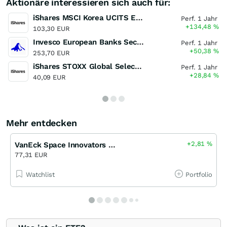
Aktionäre interessieren sich auch für:
iShares MSCI Korea UCITS ETF (Dist)
Perf. 1 Jahr
+134,48
%
103,30 EUR
Invesco European Banks Sector UCITS ETF
Perf. 1 Jahr
+50,38
%
253,70 EUR
iShares STOXX Global Select Dividend 100 UCITS ETF (DE)
Perf. 1 Jahr
+28,84
%
40,09 EUR
Mehr entdecken
+2,81
%
VanEck Space Innovators UCITS ETF
77,31 EUR
Watchlist
Portfolio