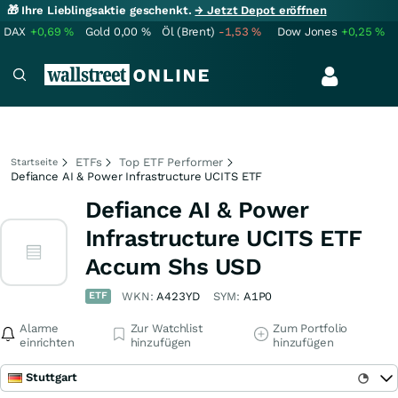
🎁 Ihre Lieblingsaktie geschenkt.
→ Jetzt Depot eröffnen
DAX
+0,69
%
Gold
0,00
%
Öl (Brent)
-1,53
%
Dow Jones
+0,25
%
ETFs
Top ETF Performer
Startseite
Defiance AI & Power Infrastructure UCITS ETF
Defiance AI & Power
Infrastructure UCITS ETF
Accum Shs USD
ETF
WKN:
A423YD
SYM:
A1P0
Alarme
Zur Watchlist
Zum Portfolio
einrichten
hinzufügen
hinzufügen
Stuttgart