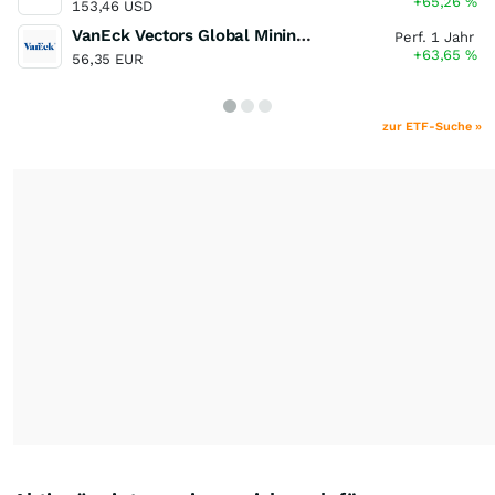
+65,26
%
153,46 USD
VanEck Vectors Global Mining UCITS ETF
Perf. 1 Jahr
+63,65
%
56,35 EUR
zur ETF-Suche »