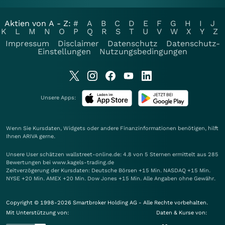
Aktien von A - Z:
#
A
B
C
D
E
F
G
H
I
J
K
L
M
N
O
P
Q
R
S
T
U
V
W
X
Y
Z
Impressum
Disclaimer
Datenschutz
Datenschutz-
Einstellungen
Nutzungsbedingungen
Unsere Apps:
Wenn Sie Kursdaten, Widgets oder andere Finanzinformationen benötigen, hilft
Ihnen
ARIVA
gerne.
Unsere User schätzen wallstreet-online.de: 4.8 von 5 Sternen ermittelt aus 285
Bewertungen bei www.kagels-trading.de
Zeitverzögerung der Kursdaten: Deutsche Börsen +15 Min. NASDAQ +15 Min.
NYSE +20 Min. AMEX +20 Min. Dow Jones +15 Min. Alle Angaben ohne Gewähr.
Copyright © 1998-2026 Smartbroker Holding AG - Alle Rechte vorbehalten.
Mit Unterstützung von:
Daten & Kurse von: