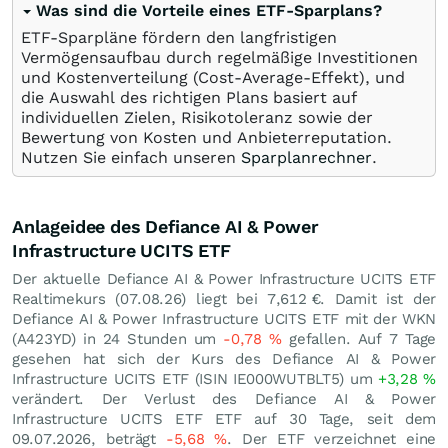
Was sind die Vorteile eines ETF-Sparplans?
ETF-Sparpläne fördern den langfristigen
Vermögensaufbau durch regelmäßige Investitionen
und Kostenverteilung (Cost-Average-Effekt), und
die Auswahl des richtigen Plans basiert auf
individuellen Zielen, Risikotoleranz sowie der
Bewertung von Kosten und Anbieterreputation.
Nutzen Sie einfach unseren
Sparplanrechner
.
Anlageidee des Defiance AI & Power
Infrastructure UCITS ETF
Der aktuelle Defiance AI & Power Infrastructure UCITS ETF
Realtimekurs (
07.08.26
) liegt bei 7,612
€
. Damit ist der
Defiance AI & Power Infrastructure UCITS ETF mit der WKN
(A423YD) in 24 Stunden um
-0,78
%
gefallen. Auf 7 Tage
gesehen hat sich der Kurs des Defiance AI & Power
Infrastructure UCITS ETF (ISIN IE000WUTBLT5) um
+3,28
%
verändert. Der Verlust des Defiance AI & Power
Infrastructure UCITS ETF ETF auf 30 Tage, seit dem
09.07.2026, beträgt
-5,68
%
. Der ETF verzeichnet eine