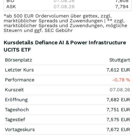
BID
07.08.26
7,608
ASK
07.08.26
7,794
*ab 500 EUR Ordervolumen über gettex, zzgl.
marktüblicher Spreads und Zuwendungen | ** zzgl.
marktüblicher Spreads und Zuwendungen, mögliche
Steuern und ggf. SEC Gebühr
Kursdetails Defiance AI & Power Infrastructure
UCITS ETF
Börsenplatz
Stuttgart
Letzter Kurs
7,612
EUR
Performance
-0,78
%
Kurszeit
07.08.26
Eröffnung
7,682
EUR
Tageshoch
7,751
EUR
Tagestief
7,575
EUR
Vortageskurs
7,672
EUR