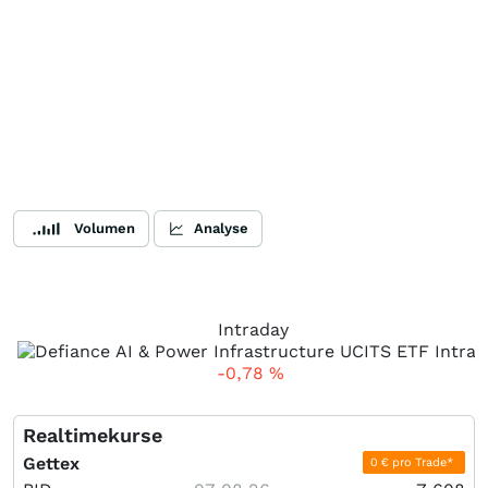
Volumen
Analyse
Intraday
-0,78
%
Realtimekurse
Gettex
0 € pro Trade*