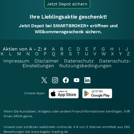
Jetzt Depot sichern
Ihre Lieblingsaktie geschenkt!
Jetzt Depot bei SMARTBROKER+ eröffnen und
Willkommensgeschenk sichern.
Aktien von A - Z:
#
A
B
C
D
E
F
G
H
I
J
K
L
M
N
O
P
Q
R
S
T
U
V
W
X
Y
Z
Impressum
Disclaimer
Datenschutz
Datenschutz-
Einstellungen
Nutzungsbedingungen
Unsere Apps:
Wenn Sie Kursdaten, Widgets oder andere Finanzinformationen benötigen, hilft
Ihnen
ARIVA
gerne.
Unsere User schätzen wallstreet-online.de: 4.8 von 5 Sternen ermittelt aus 285
Bewertungen bei www.kagels-trading.de