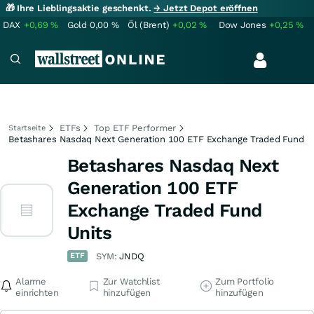
🎁 Ihre Lieblingsaktie geschenkt.
→ Jetzt Depot eröffnen
DAX
+0,69
%
Gold
0,00
%
Öl (Brent)
+0,02
%
Dow Jones
+0,25
%
ETFs
Top ETF Performer
Startseite
Betashares Nasdaq Next Generation 100 ETF Exchange Traded Fund
Betashares Nasdaq Next
Generation 100 ETF
Exchange Traded Fund
Units
ETF
SYM:
JNDQ
Alarme
Zur Watchlist
Zum Portfolio
einrichten
hinzufügen
hinzufügen