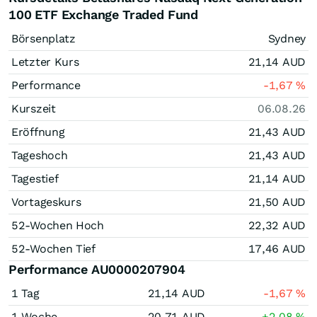
100 ETF Exchange Traded Fund
Börsenplatz
Sydney
Letzter Kurs
21,14
AUD
Performance
-1,67
%
Kurszeit
06.08.26
Eröffnung
21,43
AUD
Tageshoch
21,43
AUD
Tagestief
21,14
AUD
Vortageskurs
21,50
AUD
52-Wochen Hoch
22,32
AUD
52-Wochen Tief
17,46
AUD
Performance AU0000207904
1 Tag
21,14
AUD
-1,67
%
1 Woche
20,71
AUD
+2,08
%