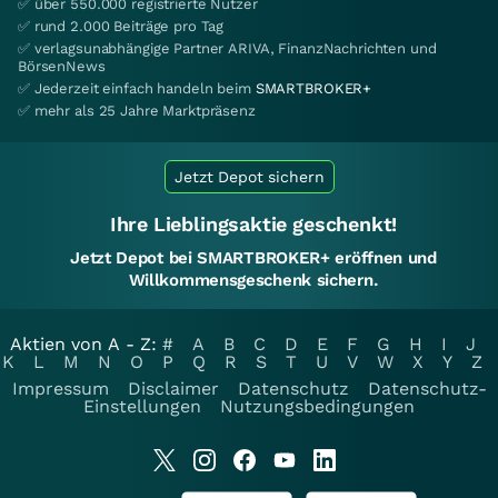
✅ über 550.000 registrierte Nutzer
✅ rund 2.000 Beiträge pro Tag
✅ verlagsunabhängige Partner ARIVA, FinanzNachrichten und
BörsenNews
✅ Jederzeit einfach handeln beim
SMARTBROKER+
✅ mehr als 25 Jahre Marktpräsenz
Jetzt Depot sichern
Ihre Lieblingsaktie geschenkt!
Jetzt Depot bei SMARTBROKER+ eröffnen und
Willkommensgeschenk sichern.
Aktien von A - Z:
#
A
B
C
D
E
F
G
H
I
J
K
L
M
N
O
P
Q
R
S
T
U
V
W
X
Y
Z
Impressum
Disclaimer
Datenschutz
Datenschutz-
Einstellungen
Nutzungsbedingungen