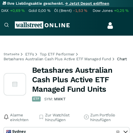
🎁 Ihre Lieblingsaktie geschenkt.
→ Jetzt Depot eröffnen
DAX
+0,69
%
Gold
0,00
%
Öl (Brent)
-1,53
%
Dow Jones
+0,25
%
ETFs
Top ETF Performer
Startseite
Betashares Australian Cash Plus Active ETF Managed Fund
Chart
Betashares Australian
Cash Plus Active ETF
Managed Fund Units
ETF
SYM:
MMKT
Alarme
Zur Watchlist
Zum Portfolio
einrichten
hinzufügen
hinzufügen
Sydney