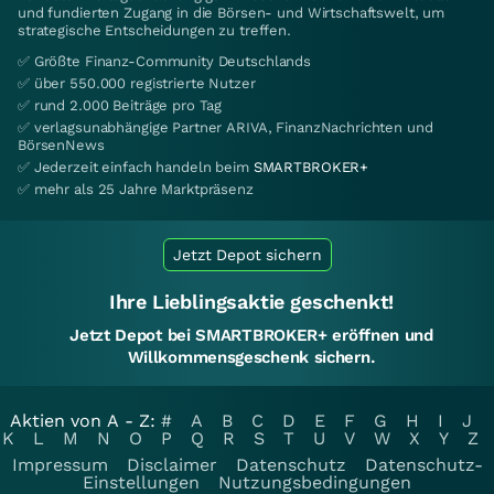
und fundierten Zugang in die Börsen- und Wirtschaftswelt, um
strategische Entscheidungen zu treffen.
✅ Größte Finanz-Community Deutschlands
✅ über 550.000 registrierte Nutzer
✅ rund 2.000 Beiträge pro Tag
✅ verlagsunabhängige Partner ARIVA, FinanzNachrichten und
BörsenNews
✅ Jederzeit einfach handeln beim
SMARTBROKER+
✅ mehr als 25 Jahre Marktpräsenz
Jetzt Depot sichern
Ihre Lieblingsaktie geschenkt!
Jetzt Depot bei SMARTBROKER+ eröffnen und
Willkommensgeschenk sichern.
Aktien von A - Z:
#
A
B
C
D
E
F
G
H
I
J
K
L
M
N
O
P
Q
R
S
T
U
V
W
X
Y
Z
Impressum
Disclaimer
Datenschutz
Datenschutz-
Einstellungen
Nutzungsbedingungen