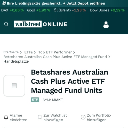
🎁 Ihre Lieblingsaktie geschenkt.
→ Jetzt Depot eröffnen
DAX
+0,86
%
Gold
+1,99
%
Öl (Brent)
-1,23
%
Dow Jones
+0,19
%
ETFs
Top ETF Performer
Startseite
Betashares Australian Cash Plus Active ETF Managed Fund
Handelsplätze
Betashares Australian
Cash Plus Active ETF
Managed Fund Units
ETF
SYM:
MMKT
Alarme
Zur Watchlist
Zum Portfolio
einrichten
hinzufügen
hinzufügen