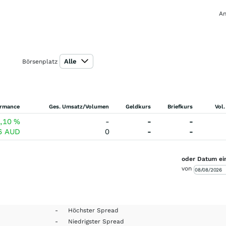
An
Alle
Börsenplatz
ormance
Ges. Umsatz/Volumen
Geldkurs
Briefkurs
Vol.
1,10
%
-
-
-
46
AUD
0
-
-
oder Datum ei
von
-
Höchster Spread
-
Niedrigster Spread