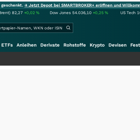
ie geschenkt.
→ Jetzt Depot bei SMARTBROKER+ eröffnen und Willkom
Brent)
82,27
+0,02
%
Dow Jones
54.036,10
+0,25
%
US Tech 1
ETFs
Anleihen
Derivate
Rohstoffe
Krypto
Devisen
Fest