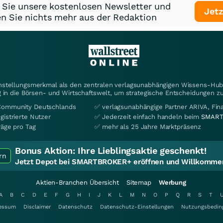
 Sie unsere kostenlosen Newsletter und
Jetz
n Sie nichts mehr aus der Redaktion
instellungsmerkmal als den zentralen verlagsunabhängigen Wissens-Hub 
 in die Börsen- und Wirtschaftswelt, um strategische Entscheidungen zu
Community Deutschlands
✅ verlagsunabhängige Partner ARIVA, Fi
gistrierte Nutzer
✅ Jederzeit einfach handeln beim
SMART
räge pro Tag
✅ mehr als 25 Jahre Marktpräsenz
Bonus Aktion:
Ihre Lieblingsaktie geschenkt!
rn
Jetzt Depot bei SMARTBROKER+ eröffnen und Willkommen
Aktien-Branchen Übersicht
Sitemap
Werbung
A
B
C
D
E
F
G
H
I
J
K
L
M
N
O
P
Q
R
S
T
essum
Disclaimer
Datenschutz
Datenschutz-Einstellungen
Nutzungsbedin