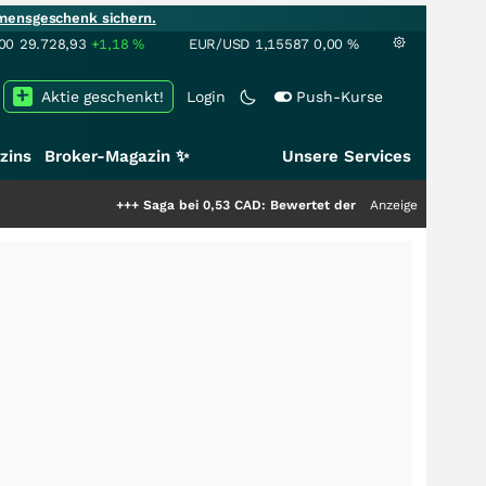
mensgeschenk sichern.
00
29.728,93
+1,18
%
EUR/USD
1,15587
0,00
%
Aktie geschenkt!
Login
Push-Kurse
zins
Broker-Magazin ✨
Unsere Services
+++
Saga bei 0,53 CAD: Bewertet der Markt noch immer nur die 
Anzeige