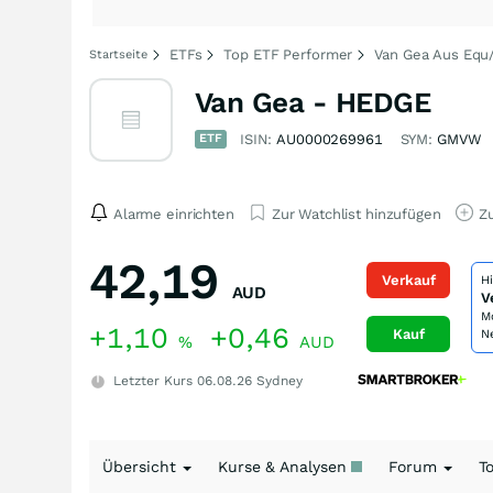
ETFs
Top ETF Performer
Van Gea Aus Equ
Startseite
Van Gea - HEDGE
ETF
ISIN:
AU0000269961
SYM:
GMVW
Alarme einrichten
Zur Watchlist hinzufügen
Zu
42,19
Verkauf
H
AUD
V
M
+1,10
+0,46
Kauf
N
%
AUD
Letzter Kurs
06.08.26
Sydney
Übersicht
Kurse & Analysen
Forum
T