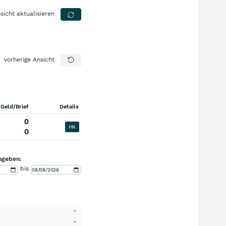
sicht aktualisieren
vorherige Ansicht
 Geld/Brief
Details
0
HK
0
ngeben:
bis
-
-