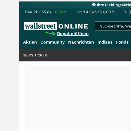
🎁 Ihre Lieblingsakt
DAX
26.355,84
+0,69
%
Gold
4.342,26
0,00
%
Öl (
Depot eröffnen
Aktien
Community
Nachrichten
Indizes
Fonds
NEWS TICKER