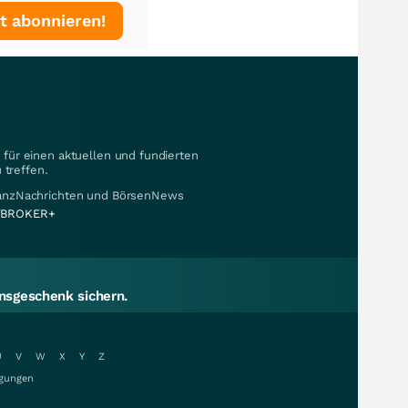
t abonnieren!
für einen aktuellen und fundierten
 treffen.
nanzNachrichten und BörsenNews
BROKER+
sgeschenk sichern.
U
V
W
X
Y
Z
gungen