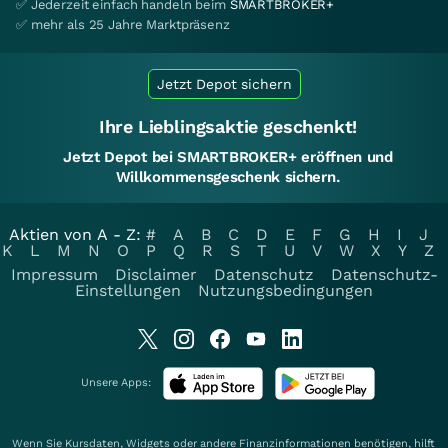
✅ Jederzeit einfach handeln beim
SMARTBROKER+
✅ mehr als 25 Jahre Marktpräsenz
Jetzt Depot sichern
Ihre Lieblingsaktie geschenkt!
Jetzt Depot bei SMARTBROKER+ eröffnen und
Willkommensgeschenk sichern.
Aktien von A - Z:
#
A
B
C
D
E
F
G
H
I
J
K
L
M
N
O
P
Q
R
S
T
U
V
W
X
Y
Z
Impressum
Disclaimer
Datenschutz
Datenschutz-
Einstellungen
Nutzungsbedingungen
Unsere Apps:
Wenn Sie Kursdaten, Widgets oder andere Finanzinformationen benötigen, hilft