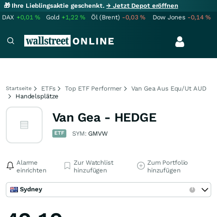
🎁 Ihre Lieblingsaktie geschenkt.
→ Jetzt Depot eröffnen
DAX
+0,01
%
Gold
+1,22
%
Öl (Brent)
-0,03
%
Dow Jones
-0,14
%
ETFs
Top ETF Performer
Van Gea Aus Equ/Ut AUD
Startseite
Handelsplätze
Van Gea - HEDGE
ETF
SYM:
GMVW
Alarme
Zur Watchlist
Zum Portfolio
einrichten
hinzufügen
hinzufügen
Sydney