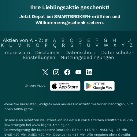
Ihre Lieblingsaktie geschenkt!
Jetzt Depot bei SMARTBROKER+ eröffnen und
Willkommensgeschenk sichern.
Aktien von A - Z:
#
A
B
C
D
E
F
G
H
I
J
K
L
M
N
O
P
Q
R
S
T
U
V
W
X
Y
Z
Impressum
Disclaimer
Datenschutz
Datenschutz-
Einstellungen
Nutzungsbedingungen
Unsere Apps:
Wenn Sie Kursdaten, Widgets oder andere Finanzinformationen benötigen, hilft
Ihnen
ARIVA
gerne.
Unsere User schätzen wallstreet-online.de: 4.8 von 5 Sternen ermittelt aus 285
Bewertungen bei www.kagels-trading.de
Zeitverzögerung der Kursdaten: Deutsche Börsen +15 Min. NASDAQ +15 Min.
NYSE +20 Min. AMEX +20 Min. Dow Jones +15 Min. Alle Angaben ohne Gewähr.