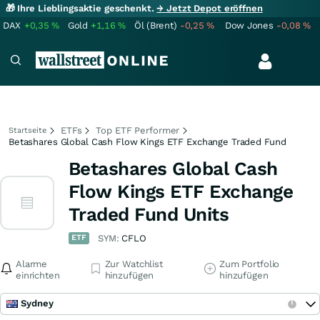
🎁 Ihre Lieblingsaktie geschenkt.
→ Jetzt Depot eröffnen
DAX
+0,35
%
Gold
+1,16
%
Öl (Brent)
-0,25
%
Dow Jones
-0,08
%
ETFs
Top ETF Performer
Startseite
Betashares Global Cash Flow Kings ETF Exchange Traded Fund
Betashares Global Cash
Flow Kings ETF Exchange
Traded Fund Units
ETF
SYM:
CFLO
Alarme
Zur Watchlist
Zum Portfolio
einrichten
hinzufügen
hinzufügen
Sydney