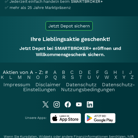
✅ Jederzeit einfach handeln beim
SMARTBROKER+
✅ mehr als 25 Jahre Marktpräsenz
Jetzt Depot sichern
Ihre Lieblingsaktie geschenkt!
Jetzt Depot bei SMARTBROKER+ eröffnen und
Willkommensgeschenk sichern.
Aktien von A - Z:
#
A
B
C
D
E
F
G
H
I
J
K
L
M
N
O
P
Q
R
S
T
U
V
W
X
Y
Z
Impressum
Disclaimer
Datenschutz
Datenschutz-
Einstellungen
Nutzungsbedingungen
Unsere Apps:
Wenn Sie Kursdaten, Widgets oder andere Finanzinformationen benötigen, hilft