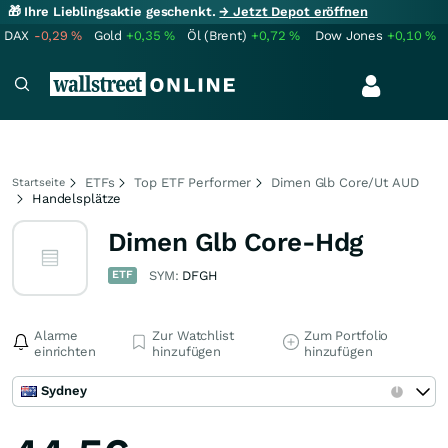
🎁 Ihre Lieblingsaktie geschenkt.
→ Jetzt Depot eröffnen
DAX
-0,29
%
Gold
+0,35
%
Öl (Brent)
+0,72
%
Dow Jones
+0,10
%
ETFs
Top ETF Performer
Dimen Glb Core/Ut AUD
Startseite
Handelsplätze
Dimen Glb Core-Hdg
ETF
SYM:
DFGH
Alarme
Zur Watchlist
Zum Portfolio
einrichten
hinzufügen
hinzufügen
Sydney