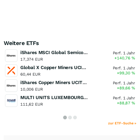
Weitere ETFs
iShares MSCI Global Semiconductors UCITS ETF USD (Acc)
Perf. 1 Jahr
+140,76
%
17,374 EUR
Global X Copper Miners UCITS ETF USD Acc
Perf. 1 Jahr
+99,30
%
60,44 EUR
iShares Copper Miners UCITS ETF
Perf. 1 Jahr
+89,66
%
10,006 EUR
MULTI UNITS LUXEMBOURG - Lyxor MSCI Semiconductors ESG Filtered
Perf. 1 Jahr
+88,87
%
111,62 EUR
zur ETF-Suche »