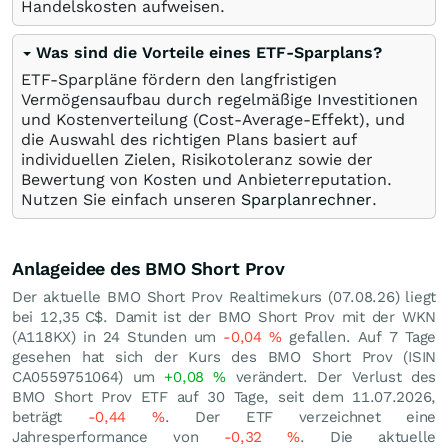
Handelskosten aufweisen.
Was sind die Vorteile eines ETF-Sparplans?
ETF-Sparpläne fördern den langfristigen
Vermögensaufbau durch regelmäßige Investitionen
und Kostenverteilung (Cost-Average-Effekt), und
die Auswahl des richtigen Plans basiert auf
individuellen Zielen, Risikotoleranz sowie der
Bewertung von Kosten und Anbieterreputation.
Nutzen Sie einfach unseren
Sparplanrechner
.
Anlageidee des BMO Short Prov
Der aktuelle BMO Short Prov Realtimekurs (
07.08.26
) liegt
bei 12,35
C$
. Damit ist der BMO Short Prov mit der WKN
(A118KX) in 24 Stunden um
-0,04
%
gefallen. Auf 7 Tage
gesehen hat sich der Kurs des BMO Short Prov (ISIN
CA0559751064) um
+0,08
%
verändert. Der Verlust des
BMO Short Prov ETF auf 30 Tage, seit dem 11.07.2026,
beträgt
-0,44
%
. Der ETF verzeichnet eine
Jahresperformance von
-0,32
%
. Die aktuelle