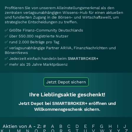
Profitieren Sie von unserem Alleinstellungsmerkmal als den
zentralen verlagsunabhängigen Wissens-Hub für einen aktuellen
und fundierten Zugang in die Börsen- und Wirtschaftswelt, um
strategische Entscheidungen zu treffen.
✅ Größte Finanz-Community Deutschlands
✅ über 550.000 registrierte Nutzer
✅ rund 2.000 Beiträge pro Tag
✅ verlagsunabhängige Partner ARIVA, FinanzNachrichten und
BörsenNews
✅ Jederzeit einfach handeln beim
SMARTBROKER+
✅ mehr als 25 Jahre Marktpräsenz
Jetzt Depot sichern
Ihre Lieblingsaktie geschenkt!
Jetzt Depot bei SMARTBROKER+ eröffnen und
Willkommensgeschenk sichern.
Aktien von A - Z:
#
A
B
C
D
E
F
G
H
I
J
K
L
M
N
O
P
Q
R
S
T
U
V
W
X
Y
Z