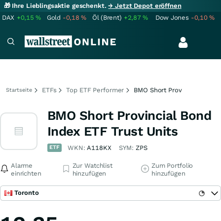
🎁 Ihre Lieblingsaktie geschenkt.
→ Jetzt Depot eröffnen
DAX
+0,15
%
Gold
-0,18
%
Öl (Brent)
+2,87
%
Dow Jones
-0,10
%
ETFs
Top ETF Performer
BMO Short Prov
Startseite
BMO Short Provincial Bond
Index ETF Trust Units
ETF
WKN:
A118KX
SYM:
ZPS
Alarme
Zur Watchlist
Zum Portfolio
einrichten
hinzufügen
hinzufügen
Toronto