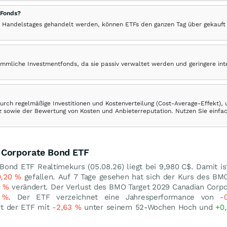
 Fonds?
 Handelstages gehandelt werden, können ETFs den ganzen Tag über gekauft
ömmliche Investmentfonds, da sie passiv verwaltet werden und geringere in
rch regelmäßige Investitionen und Kostenverteilung (Cost-Average-Effekt),
ranz sowie der Bewertung von Kosten und Anbieterreputation. Nutzen Sie einfa
 Corporate Bond ETF
 Bond ETF Realtimekurs (
05.08.26
) liegt bei 9,980
C$
. Damit i
0,20
%
gefallen. Auf 7 Tage gesehen hat sich der Kurs des BM
0
%
verändert. Der Verlust des BMO Target 2029 Canadian Corp
0
%
. Der ETF verzeichnet eine Jahresperformance von
-
ert der ETF mit
-2,63
%
unter seinem 52-Wochen Hoch und
+0