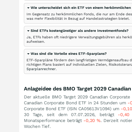
Wie unterscheidet sich ein ETF von einem herkömmlichen
Im Gegensatz zu herkömmlichen Fonds, die nur am Ende des
was mehr Flexibilität in Bezug auf Handelsstrategien bietet.
Sind ETFs kostengünstiger als andere Investmentfonds?
Ja, ETFs haben oft niedrigere Verwaltungsgebühren als herk
aufweisen.
Was sind die Vorteile eines ETF-Sparplans?
ETF-Sparpläne fördern den langfristigen Vermögensaufbau du
richtigen Plans basiert auf individuellen Zielen, Risikotole
Sparplanrechner
.
Anlageidee des BMO Target 2029 Canadian
Der aktuelle BMO Target 2029 Canadian Corporate
Canadian Corporate Bond ETF in 24 Stunden um
-
Corporate Bond ETF (ISIN CA05613V1094) um
-0,1
30 Tage, seit dem 07.07.2026, beträgt
-0,4
Monatsperformance beträgt
-0,20
%
. Derzeit noti
Wochen Tief.