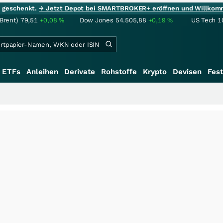
ie geschenkt.
→ Jetzt Depot bei SMARTBROKER+ eröffnen und Willkom
(Brent)
79,51
+0,08
%
Dow Jones
54.505,88
+0,19
%
US Tech 1
ETFs
Anleihen
Derivate
Rohstoffe
Krypto
Devisen
Fest