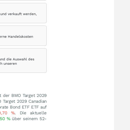
 und verkauft werden,
terne Handelskosten
 und die Auswahl des
ch unseren
st der BMO Target 2029
O Target 2029 Canadian
orate Bond ETF ETF auf
0,70
%
. Die aktuelle
,50
%
über seinem 52-