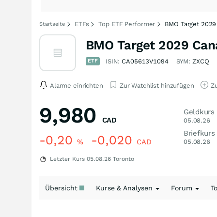
ETFs
Top ETF Performer
BMO Target 2029
Startseite
BMO Target 2029 Cana
ETF
ISIN:
CA05613V1094
SYM:
ZXCQ
Alarme einrichten
Zur Watchlist hinzufügen
Zu
9,980
Geldkurs
CAD
05.08.26
Briefkurs
-0,20
-0,020
%
CAD
05.08.26
Letzter Kurs
05.08.26
Toronto
Übersicht
Kurse & Analysen
Forum
T