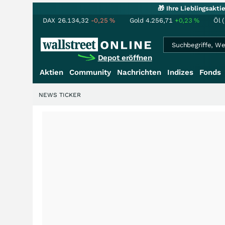
🎁 Ihre Lieblingsakt
DAX
26.134,32
-0,25
%
Gold
4.256,71
+0,23
%
Öl 
Depot eröffnen
Aktien
Community
Nachrichten
Indizes
Fonds
NEWS TICKER