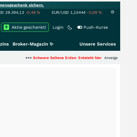
mensgeschenk sichern.
00
29.394,13
-0,46
%
EUR/USD
1,15444
-0,09
%
Aktie geschenkt!
Login
Push-Kurse
zins
Broker-Magazin ✨
Unsere Services
+++
Schwere Seltene Erden: Entsteht hier die nächste Milliardenstory?
Anzeige
+