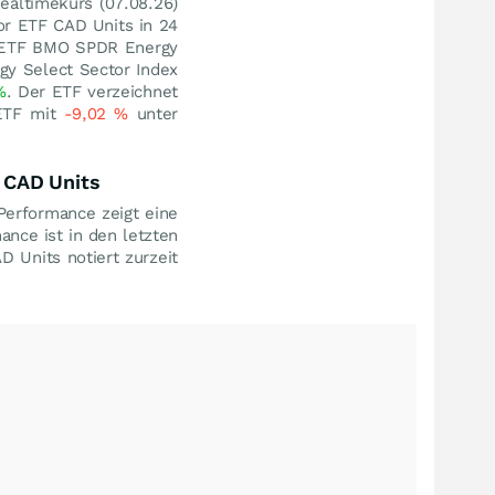
ealtimekurs (
07.08.26
)
or ETF CAD Units in 24
x ETF BMO SPDR Energy
y Select Sector Index
%
. Der ETF verzeichnet
 ETF mit
-9,02
%
unter
 CAD Units
erformance zeigt eine
ance ist in den letzten
Units notiert zurzeit