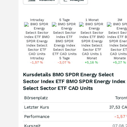
Intraday
5 Tage
1 Monat
3M
-1,57
%
-3,07
%
+5,16
%
+5,27
%
Kursdetails BMO SPDR Energy Select
Sector Index ETF BMO SPDR Energy Index
Select Sector ETF CAD Units
Börsenplatz
Toron
Letzter Kurs
37,53
C
Performance
-1,57
Kurszeit
07.08.