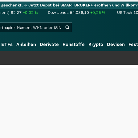
ie geschenkt.
→ Jetzt Depot bei SMARTBROKER+ eröffnen und Willkom
Brent)
82,27
+0,02
%
Dow Jones
54.036,10
+0,25
%
US Tech 1
ETFs
Anleihen
Derivate
Rohstoffe
Krypto
Devisen
Fest