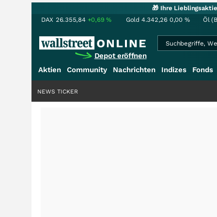
🎁 Ihre Lieblingsakt
DAX
26.355,84
+0,69
%
Gold
4.342,26
0,00
%
Öl (
Depot eröffnen
Aktien
Community
Nachrichten
Indizes
Fonds
NEWS TICKER