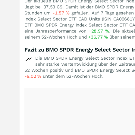
Der aktuelle BMO SPDR Energy Select Sector Inde
liegt bei 37,53
C$
. Damit ist der BMO SPDR Energy
Stunden um
-1,57
%
gefallen. Auf 7 Tage gesehe
Index Select Sector ETF CAD Units (ISIN CA0966
ETF BMO SPDR Energy Index Select Sector ETF CAD
eine Jahresperformance von
+28,97
%
. Die aktu
seinem 52-Wochen Hoch und
+36,77
%
über seinem
Fazit zu BMO SPDR Energy Select Sector 
Die BMO SPDR Energy Select Sector Index ET
sehr starke Wertentwicklung über den Zeitra
52 Wochen positiv und BMO SPDR Energy Select Se
-9,02
%
unter dem 52-Wochen Hoch.