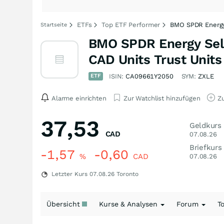
ETFs
Top ETF Performer
BMO SPDR Energy
Startseite
BMO SPDR Energy Sele
CAD Units Trust Units
ETF
ISIN:
CA09661Y2050
SYM:
ZXLE
Alarme einrichten
Zur Watchlist hinzufügen
Zu
37,53
Geldkurs
CAD
07.08.26
Briefkurs
-1,57
-0,60
%
CAD
07.08.26
Letzter Kurs
07.08.26
Toronto
Übersicht
Kurse & Analysen
Forum
T