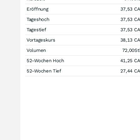
Eröffnung
37,53
C
Tageshoch
37,53
C
Tagestief
37,53
C
Vortageskurs
38,13
C
Volumen
72,00
St
52-Wochen Hoch
41,25
C
52-Wochen Tief
27,44
C