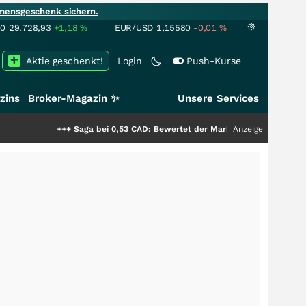
mensgeschenk sichern.
00
29.728,93
+1,18
%
EUR/USD
1,15580
-0,01
%
Aktie geschenkt!
Login
Push-Kurse
zins
Broker-Magazin ✨
Unsere Services
+++
Saga bei 0,53 CAD: Bewertet der Markt noch immer nur die Hälfte der
Anzeige