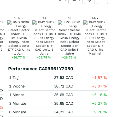
1 Jahr
3J
5J
Max
+36,77
%
+26,75
%
+26,75
%
Performance CA09661Y2050
1 Tag
37,53
CAD
-1,57
%
1 Woche
38,72
CAD
-3,07
%
to
1 Monat
35,69
CAD
+5,16
%
AD
3 Monate
35,65
CAD
+5,27
%
%
6 Monate
34,21
CAD
+9,70
%
26