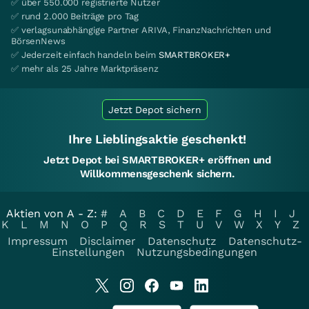
✅ über 550.000 registrierte Nutzer
✅ rund 2.000 Beiträge pro Tag
✅ verlagsunabhängige Partner ARIVA, FinanzNachrichten und
BörsenNews
✅ Jederzeit einfach handeln beim
SMARTBROKER+
✅ mehr als 25 Jahre Marktpräsenz
Jetzt Depot sichern
Ihre Lieblingsaktie geschenkt!
Jetzt Depot bei SMARTBROKER+ eröffnen und
Willkommensgeschenk sichern.
Aktien von A - Z:
#
A
B
C
D
E
F
G
H
I
J
K
L
M
N
O
P
Q
R
S
T
U
V
W
X
Y
Z
Impressum
Disclaimer
Datenschutz
Datenschutz-
Einstellungen
Nutzungsbedingungen