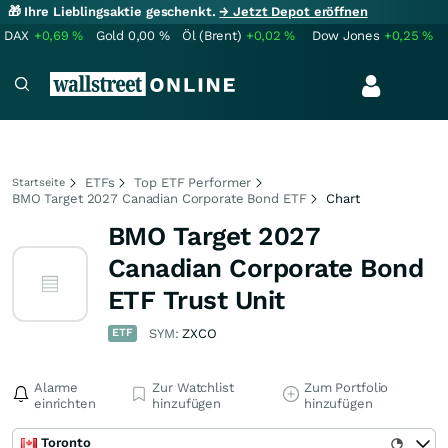
🎁 Ihre Lieblingsaktie geschenkt.
→ Jetzt Depot eröffnen
DAX
+0,69
%
Gold
0,00
%
Öl (Brent)
+0,02
%
Dow Jones
+0,25
%
ETFs
Top ETF Performer
Startseite
BMO Target 2027 Canadian Corporate Bond ETF
Chart
BMO Target 2027
Canadian Corporate Bond
ETF Trust Unit
ETF
SYM:
ZXCO
Alarme
Zur Watchlist
Zum Portfolio
einrichten
hinzufügen
hinzufügen
Toronto