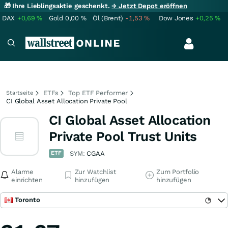
🎁 Ihre Lieblingsaktie geschenkt.
→ Jetzt Depot eröffnen
DAX
+0,69
%
Gold
0,00
%
Öl (Brent)
-1,53
%
Dow Jones
+0,25
%
ETFs
Top ETF Performer
Startseite
CI Global Asset Allocation Private Pool
CI Global Asset Allocation
Private Pool Trust Units
ETF
SYM:
CGAA
Alarme
Zur Watchlist
Zum Portfolio
einrichten
hinzufügen
hinzufügen
Toronto