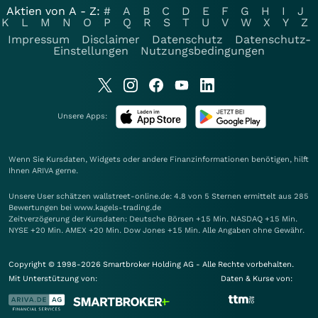
Aktien von A - Z:
#
A
B
C
D
E
F
G
H
I
J
K
L
M
N
O
P
Q
R
S
T
U
V
W
X
Y
Z
Impressum
Disclaimer
Datenschutz
Datenschutz-
Einstellungen
Nutzungsbedingungen
Unsere Apps:
Wenn Sie Kursdaten, Widgets oder andere Finanzinformationen benötigen, hilft
Ihnen
ARIVA
gerne.
Unsere User schätzen wallstreet-online.de: 4.8 von 5 Sternen ermittelt aus 285
Bewertungen bei www.kagels-trading.de
Zeitverzögerung der Kursdaten: Deutsche Börsen +15 Min. NASDAQ +15 Min.
NYSE +20 Min. AMEX +20 Min. Dow Jones +15 Min. Alle Angaben ohne Gewähr.
Copyright © 1998-2026 Smartbroker Holding AG - Alle Rechte vorbehalten.
Mit Unterstützung von:
Daten & Kurse von: