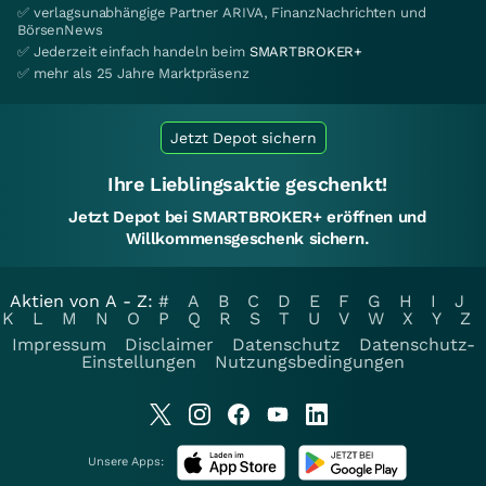
✅ verlagsunabhängige Partner ARIVA, FinanzNachrichten und
BörsenNews
✅ Jederzeit einfach handeln beim
SMARTBROKER+
✅ mehr als 25 Jahre Marktpräsenz
Jetzt Depot sichern
Ihre Lieblingsaktie geschenkt!
Jetzt Depot bei SMARTBROKER+ eröffnen und
Willkommensgeschenk sichern.
Aktien von A - Z:
#
A
B
C
D
E
F
G
H
I
J
K
L
M
N
O
P
Q
R
S
T
U
V
W
X
Y
Z
Impressum
Disclaimer
Datenschutz
Datenschutz-
Einstellungen
Nutzungsbedingungen
Unsere Apps: