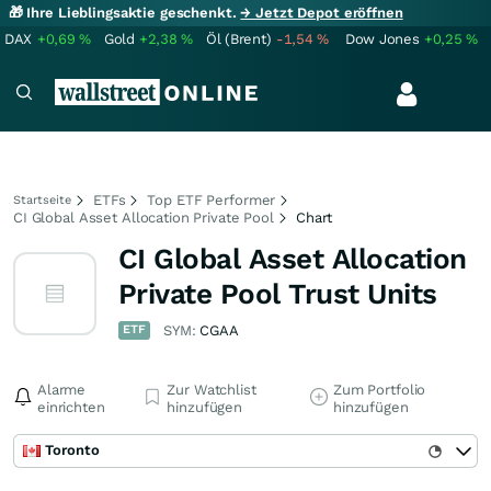
🎁 Ihre Lieblingsaktie geschenkt.
→ Jetzt Depot eröffnen
DAX
+0,69
%
Gold
+2,38
%
Öl (Brent)
-1,54
%
Dow Jones
+0,25
%
ETFs
Top ETF Performer
Startseite
CI Global Asset Allocation Private Pool
Chart
CI Global Asset Allocation
Private Pool Trust Units
ETF
SYM:
CGAA
Alarme
Zur Watchlist
Zum Portfolio
einrichten
hinzufügen
hinzufügen
Toronto