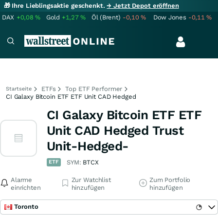
🎁 Ihre Lieblingsaktie geschenkt.
→ Jetzt Depot eröffnen
DAX
+0,08
%
Gold
+1,27
%
Öl (Brent)
-0,10
%
Dow Jones
-0,11
%
ETFs
Top ETF Performer
Startseite
CI Galaxy Bitcoin ETF ETF Unit CAD Hedged
CI Galaxy Bitcoin ETF ETF
Unit CAD Hedged Trust
Unit-Hedged-
ETF
SYM:
BTCX
Alarme
Zur Watchlist
Zum Portfolio
einrichten
hinzufügen
hinzufügen
Toronto