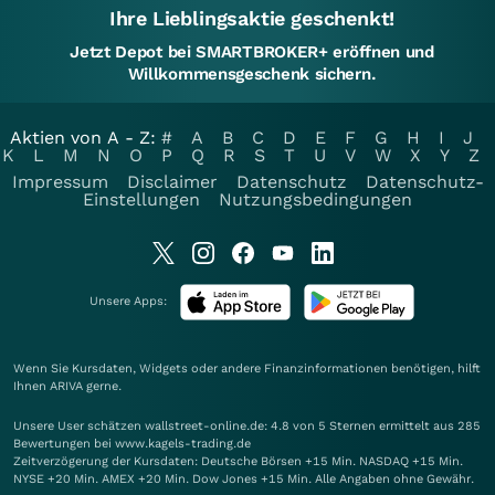
Ihre Lieblingsaktie geschenkt!
Jetzt Depot bei SMARTBROKER+ eröffnen und
Willkommensgeschenk sichern.
Aktien von A - Z:
#
A
B
C
D
E
F
G
H
I
J
K
L
M
N
O
P
Q
R
S
T
U
V
W
X
Y
Z
Impressum
Disclaimer
Datenschutz
Datenschutz-
Einstellungen
Nutzungsbedingungen
Unsere Apps:
Wenn Sie Kursdaten, Widgets oder andere Finanzinformationen benötigen, hilft
Ihnen
ARIVA
gerne.
Unsere User schätzen wallstreet-online.de: 4.8 von 5 Sternen ermittelt aus 285
Bewertungen bei www.kagels-trading.de
Zeitverzögerung der Kursdaten: Deutsche Börsen +15 Min. NASDAQ +15 Min.
NYSE +20 Min. AMEX +20 Min. Dow Jones +15 Min. Alle Angaben ohne Gewähr.