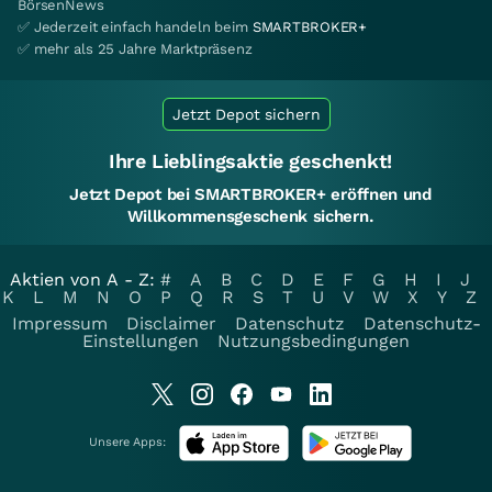
BörsenNews
✅ Jederzeit einfach handeln beim
SMARTBROKER+
✅ mehr als 25 Jahre Marktpräsenz
Jetzt Depot sichern
Ihre Lieblingsaktie geschenkt!
Jetzt Depot bei SMARTBROKER+ eröffnen und
Willkommensgeschenk sichern.
Aktien von A - Z:
#
A
B
C
D
E
F
G
H
I
J
K
L
M
N
O
P
Q
R
S
T
U
V
W
X
Y
Z
Impressum
Disclaimer
Datenschutz
Datenschutz-
Einstellungen
Nutzungsbedingungen
Unsere Apps: