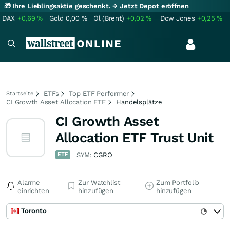
🎁 Ihre Lieblingsaktie geschenkt.
→ Jetzt Depot eröffnen
DAX
+0,69
%
Gold
0,00
%
Öl (Brent)
+0,02
%
Dow Jones
+0,25
%
ETFs
Top ETF Performer
Startseite
CI Growth Asset Allocation ETF
Handelsplätze
CI Growth Asset
Allocation ETF Trust Unit
ETF
SYM:
CGRO
Alarme
Zur Watchlist
Zum Portfolio
einrichten
hinzufügen
hinzufügen
Toronto