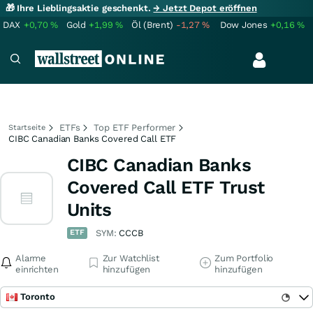
🎁 Ihre Lieblingsaktie geschenkt.
→ Jetzt Depot eröffnen
DAX
+0,70
%
Gold
+1,99
%
Öl (Brent)
-1,27
%
Dow Jones
+0,16
%
ETFs
Top ETF Performer
Startseite
CIBC Canadian Banks Covered Call ETF
CIBC Canadian Banks
Covered Call ETF Trust
Units
ETF
SYM:
CCCB
Alarme
Zur Watchlist
Zum Portfolio
einrichten
hinzufügen
hinzufügen
Toronto