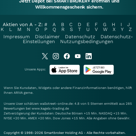
Jetzt Depot bei SMARTBROKER+ eröffnen und
Willkommensgeschenk sichern.
Aktien von A - Z:
#
A
B
C
D
E
F
G
H
I
J
K
L
M
N
O
P
Q
R
S
T
U
V
W
X
Y
Z
Impressum
Disclaimer
Datenschutz
Datenschutz-
Einstellungen
Nutzungsbedingungen
Unsere Apps:
Wenn Sie Kursdaten, Widgets oder andere Finanzinformationen benötigen, hilft
Ihnen
ARIVA
gerne.
Unsere User schätzen wallstreet-online.de: 4.8 von 5 Sternen ermittelt aus 285
Bewertungen bei www.kagels-trading.de
Zeitverzögerung der Kursdaten: Deutsche Börsen +15 Min. NASDAQ +15 Min.
NYSE +20 Min. AMEX +20 Min. Dow Jones +15 Min. Alle Angaben ohne Gewähr.
Copyright © 1998-2026 Smartbroker Holding AG - Alle Rechte vorbehalten.