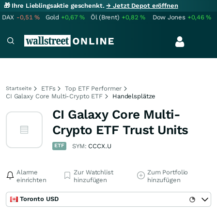
🎁 Ihre Lieblingsaktie geschenkt.
→ Jetzt Depot eröffnen
DAX
-0,51
%
Gold
+0,67
%
Öl (Brent)
+0,82
%
Dow Jones
+0,46
%
ETFs
Top ETF Performer
Startseite
CI Galaxy Core Multi-Crypto ETF
Handelsplätze
CI Galaxy Core Multi-
Crypto ETF Trust Units
ETF
SYM:
CCCX.U
Alarme
Zur Watchlist
Zum Portfolio
einrichten
hinzufügen
hinzufügen
Toronto USD