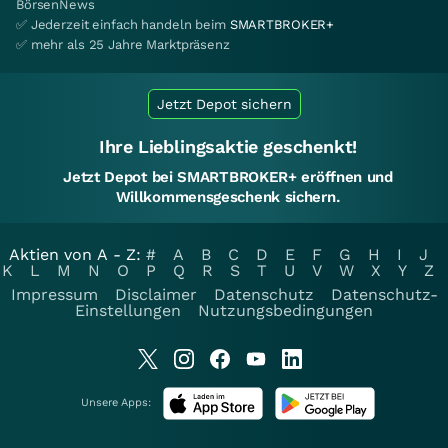
BörsenNews
✅ Jederzeit einfach handeln beim
SMARTBROKER+
✅ mehr als 25 Jahre Marktpräsenz
Jetzt Depot sichern
Ihre Lieblingsaktie geschenkt!
Jetzt Depot bei SMARTBROKER+ eröffnen und
Willkommensgeschenk sichern.
Aktien von A - Z:
#
A
B
C
D
E
F
G
H
I
J
K
L
M
N
O
P
Q
R
S
T
U
V
W
X
Y
Z
Impressum
Disclaimer
Datenschutz
Datenschutz-
Einstellungen
Nutzungsbedingungen
Unsere Apps: