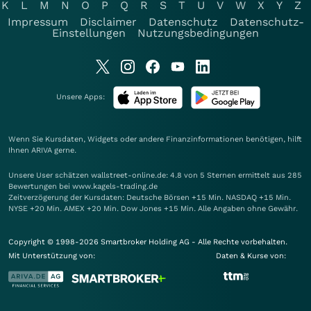
K
L
M
N
O
P
Q
R
S
T
U
V
W
X
Y
Z
Impressum
Disclaimer
Datenschutz
Datenschutz-
Einstellungen
Nutzungsbedingungen
Unsere Apps:
Wenn Sie Kursdaten, Widgets oder andere Finanzinformationen benötigen, hilft
Ihnen
ARIVA
gerne.
Unsere User schätzen wallstreet-online.de: 4.8 von 5 Sternen ermittelt aus 285
Bewertungen bei www.kagels-trading.de
Zeitverzögerung der Kursdaten: Deutsche Börsen +15 Min. NASDAQ +15 Min.
NYSE +20 Min. AMEX +20 Min. Dow Jones +15 Min. Alle Angaben ohne Gewähr.
Copyright © 1998-2026 Smartbroker Holding AG - Alle Rechte vorbehalten.
Mit Unterstützung von:
Daten & Kurse von: