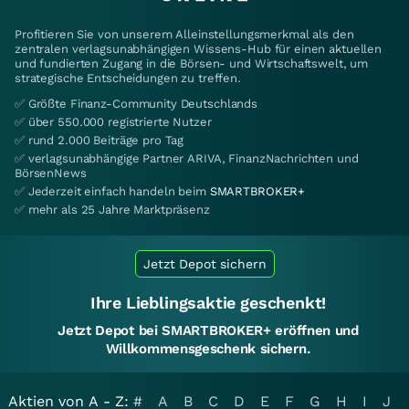
Profitieren Sie von unserem Alleinstellungsmerkmal als den
zentralen verlagsunabhängigen Wissens-Hub für einen aktuellen
und fundierten Zugang in die Börsen- und Wirtschaftswelt, um
strategische Entscheidungen zu treffen.
✅ Größte Finanz-Community Deutschlands
✅ über 550.000 registrierte Nutzer
✅ rund 2.000 Beiträge pro Tag
✅ verlagsunabhängige Partner ARIVA, FinanzNachrichten und
BörsenNews
✅ Jederzeit einfach handeln beim
SMARTBROKER+
✅ mehr als 25 Jahre Marktpräsenz
Jetzt Depot sichern
Ihre Lieblingsaktie geschenkt!
Jetzt Depot bei SMARTBROKER+ eröffnen und
Willkommensgeschenk sichern.
Aktien von A - Z:
#
A
B
C
D
E
F
G
H
I
J