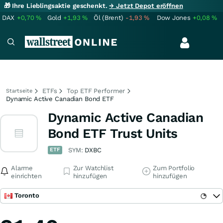
🎁 Ihre Lieblingsaktie geschenkt.
→ Jetzt Depot eröffnen
DAX
+0,70
%
Gold
+1,93
%
Öl (Brent)
-1,93
%
Dow Jones
+0,08
%
ETFs
Top ETF Performer
Startseite
Dynamic Active Canadian Bond ETF
Dynamic Active Canadian
Bond ETF Trust Units
ETF
SYM:
DXBC
Alarme
Zur Watchlist
Zum Portfolio
einrichten
hinzufügen
hinzufügen
Toronto