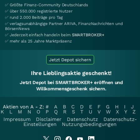
✅ Größte Finanz-Community Deutschlands
✅ über 550.000 registrierte Nutzer
✅ rund 2.000 Beiträge pro Tag
✅ verlagsunabhängige Partner ARIVA, FinanzNachrichten und
BörsenNews
✅ Jederzeit einfach handeln beim
SMARTBROKER+
✅ mehr als 25 Jahre Marktpräsenz
Jetzt Depot sichern
Ihre Lieblingsaktie geschenkt!
Jetzt Depot bei SMARTBROKER+ eröffnen und
Willkommensgeschenk sichern.
Aktien von A - Z:
#
A
B
C
D
E
F
G
H
I
J
K
L
M
N
O
P
Q
R
S
T
U
V
W
X
Y
Z
Impressum
Disclaimer
Datenschutz
Datenschutz-
Einstellungen
Nutzungsbedingungen