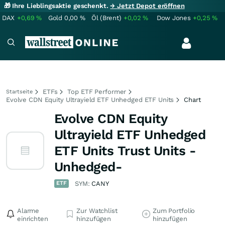
🎁 Ihre Lieblingsaktie geschenkt.
→ Jetzt Depot eröffnen
DAX
+0,69
%
Gold
0,00
%
Öl (Brent)
+0,02
%
Dow Jones
+0,25
%
ETFs
Top ETF Performer
Startseite
Evolve CDN Equity Ultrayield ETF Unhedged ETF Units
Chart
Evolve CDN Equity
Ultrayield ETF Unhedged
ETF Units Trust Units -
Unhedged-
ETF
SYM:
CANY
Alarme
Zur Watchlist
Zum Portfolio
einrichten
hinzufügen
hinzufügen