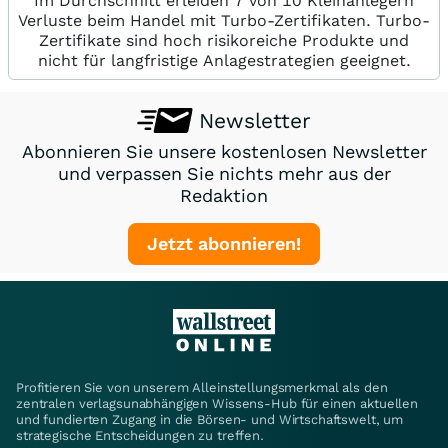
Im Durchschnitt erleiden 7 von 10 Kleinanlegern
Verluste beim Handel mit Turbo-Zertifikaten. Turbo-
Zertifikate sind hoch risikoreiche Produkte und
nicht für langfristige Anlagestrategien geeignet.
Newsletter
Abonnieren Sie unsere kostenlosen Newsletter
und verpassen Sie nichts mehr aus der
Redaktion
Jetzt abonnieren!
Profitieren Sie von unserem Alleinstellungsmerkmal als den
zentralen verlagsunabhängigen Wissens-Hub für einen aktuellen
und fundierten Zugang in die Börsen- und Wirtschaftswelt, um
strategische Entscheidungen zu treffen.