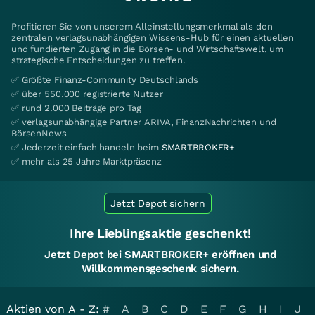
Profitieren Sie von unserem Alleinstellungsmerkmal als den
zentralen verlagsunabhängigen Wissens-Hub für einen aktuellen
und fundierten Zugang in die Börsen- und Wirtschaftswelt, um
strategische Entscheidungen zu treffen.
✅ Größte Finanz-Community Deutschlands
✅ über 550.000 registrierte Nutzer
✅ rund 2.000 Beiträge pro Tag
✅ verlagsunabhängige Partner ARIVA, FinanzNachrichten und
BörsenNews
✅ Jederzeit einfach handeln beim
SMARTBROKER+
✅ mehr als 25 Jahre Marktpräsenz
Jetzt Depot sichern
Ihre Lieblingsaktie geschenkt!
Jetzt Depot bei SMARTBROKER+ eröffnen und
Willkommensgeschenk sichern.
Aktien von A - Z:
#
A
B
C
D
E
F
G
H
I
J