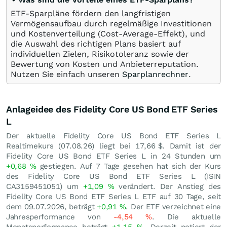
ETF-Sparpläne fördern den langfristigen
Vermögensaufbau durch regelmäßige Investitionen
und Kostenverteilung (Cost-Average-Effekt), und
die Auswahl des richtigen Plans basiert auf
individuellen Zielen, Risikotoleranz sowie der
Bewertung von Kosten und Anbieterreputation.
Nutzen Sie einfach unseren
Sparplanrechner
.
Anlageidee des Fidelity Core US Bond ETF Series
L
Der aktuelle Fidelity Core US Bond ETF Series L
Realtimekurs (
07.08.26
) liegt bei 17,66
$
. Damit ist der
Fidelity Core US Bond ETF Series L in 24 Stunden um
+0,68
%
gestiegen. Auf 7 Tage gesehen hat sich der Kurs
des Fidelity Core US Bond ETF Series L (ISIN
CA3159451051) um
+1,09
%
verändert. Der Anstieg des
Fidelity Core US Bond ETF Series L ETF auf 30 Tage, seit
dem 09.07.2026, beträgt
+0,91
%
. Der ETF verzeichnet eine
Jahresperformance von
-4,54
%
. Die aktuelle