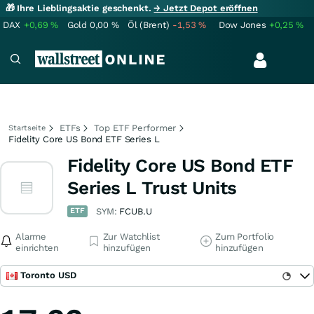
🎁 Ihre Lieblingsaktie geschenkt.
→ Jetzt Depot eröffnen
DAX
+0,69
%
Gold
0,00
%
Öl (Brent)
-1,53
%
Dow Jones
+0,25
%
ETFs
Top ETF Performer
Startseite
Fidelity Core US Bond ETF Series L
Fidelity Core US Bond ETF
Series L Trust Units
ETF
SYM:
FCUB.U
Alarme
Zur Watchlist
Zum Portfolio
einrichten
hinzufügen
hinzufügen
Toronto USD