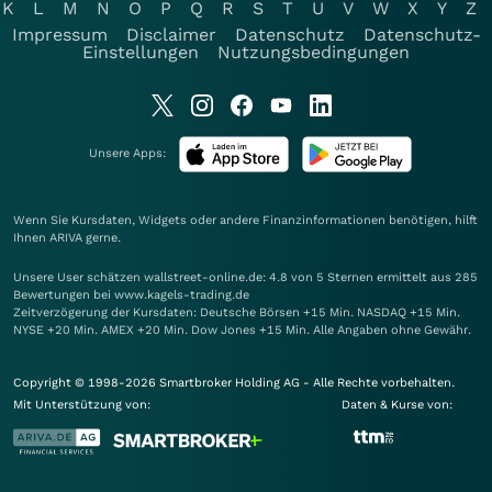
K
L
M
N
O
P
Q
R
S
T
U
V
W
X
Y
Z
Impressum
Disclaimer
Datenschutz
Datenschutz-
Einstellungen
Nutzungsbedingungen
Unsere Apps:
Wenn Sie Kursdaten, Widgets oder andere Finanzinformationen benötigen, hilft
Ihnen
ARIVA
gerne.
Unsere User schätzen wallstreet-online.de: 4.8 von 5 Sternen ermittelt aus 285
Bewertungen bei www.kagels-trading.de
Zeitverzögerung der Kursdaten: Deutsche Börsen +15 Min. NASDAQ +15 Min.
NYSE +20 Min. AMEX +20 Min. Dow Jones +15 Min. Alle Angaben ohne Gewähr.
Copyright © 1998-2026 Smartbroker Holding AG - Alle Rechte vorbehalten.
Mit Unterstützung von:
Daten & Kurse von: