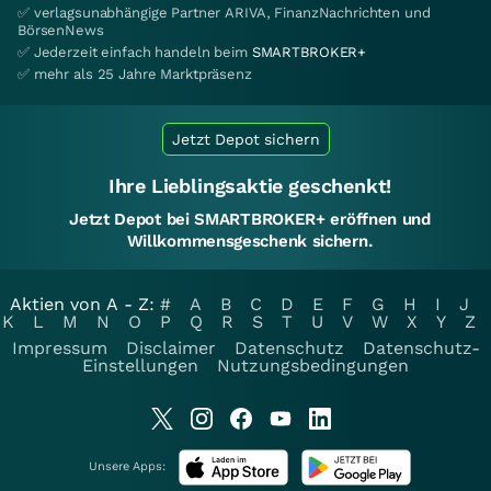
✅ verlagsunabhängige Partner ARIVA, FinanzNachrichten und
BörsenNews
✅ Jederzeit einfach handeln beim
SMARTBROKER+
✅ mehr als 25 Jahre Marktpräsenz
Jetzt Depot sichern
Ihre Lieblingsaktie geschenkt!
Jetzt Depot bei SMARTBROKER+ eröffnen und
Willkommensgeschenk sichern.
Aktien von A - Z:
#
A
B
C
D
E
F
G
H
I
J
K
L
M
N
O
P
Q
R
S
T
U
V
W
X
Y
Z
Impressum
Disclaimer
Datenschutz
Datenschutz-
Einstellungen
Nutzungsbedingungen
Unsere Apps: