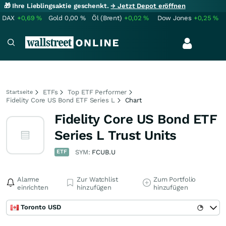
🎁 Ihre Lieblingsaktie geschenkt.
→ Jetzt Depot eröffnen
DAX
+0,69
%
Gold
0,00
%
Öl (Brent)
+0,02
%
Dow Jones
+0,25
%
ETFs
Top ETF Performer
Startseite
Fidelity Core US Bond ETF Series L
Chart
Fidelity Core US Bond ETF
Series L Trust Units
ETF
SYM:
FCUB.U
Alarme
Zur Watchlist
Zum Portfolio
einrichten
hinzufügen
hinzufügen
Toronto USD