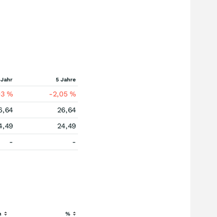
 Jahr
5 Jahre
03
%
-2,05
%
6,64
26,64
4,49
24,49
-
-
h
%