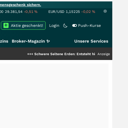
mensgeschenk sichern.
00
29.381,54
-0,51
%
EUR/USD
1,15225
-0,02
%
Aktie geschenkt!
Login
Push-Kurse
zins
Broker-Magazin ✨
Unsere Services
+++
Schwere Seltene Erden: Entsteht hier die nächste Milliardenstory?
Anzeige