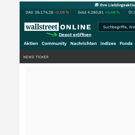
🎁 Ihre Lieblingsakt
DAX
26.174,28
-0,09
%
Gold
4.260,91
+0,48
%
Öl 
Depot eröffnen
Aktien
Community
Nachrichten
Indizes
Fonds
NEWS TICKER