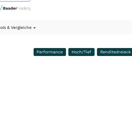
ools & Vergleiche
Performance
Hoch/Tief
Renditedreieck