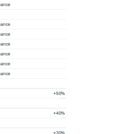
mance
mance
mance
mance
mance
mance
mance
+50%
+40%
+30%