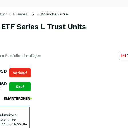
 Bond ETF Series L
Historische Kurse
 ETF Series L Trust Units
m Portfolio hinzufügen
USD
Verkauf
K
USD
Kauf
K
elszeiten
s 23:00 Uhr
:00 bis 19:00 Uhr