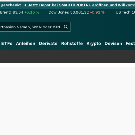
ie geschenkt.
→ Jetzt Depot bei SMARTBROKER+ eröffnen und Willkom
(Brent)
83,54
+5,15
%
Dow Jones
53.901,32
-0,92
%
US Tech 1
ETFs
Anleihen
Derivate
Rohstoffe
Krypto
Devisen
Fest