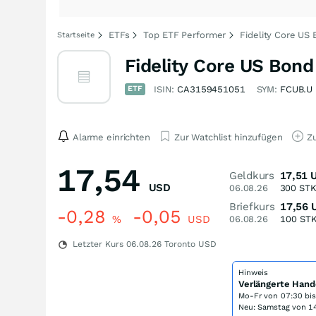
ETFs
Top ETF Performer
Fidelity Core US
Startseite
Fidelity Core US Bond
ETF
ISIN:
CA3159451051
SYM:
FCUB.U
Alarme einrichten
Zur Watchlist hinzufügen
Zu
17,54
Geldkurs
17,51
USD
06.08.26
300
ST
Briefkurs
17,56
-0,28
-0,05
%
USD
06.08.26
100
ST
Letzter Kurs
06.08.26
Toronto USD
Hinweis
Verlängerte Hand
Mo-Fr von
07:30 bi
Neu: Samstag von 14