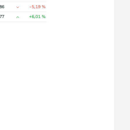
86
-5,19
%
77
+6,01
%