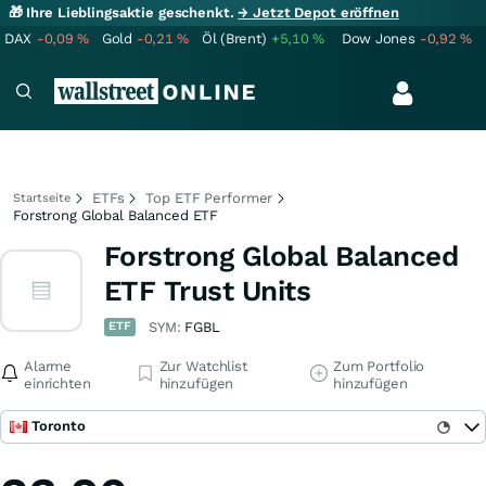
🎁 Ihre Lieblingsaktie geschenkt.
→ Jetzt Depot eröffnen
DAX
-0,09
%
Gold
-0,21
%
Öl (Brent)
+5,10
%
Dow Jones
-0,92
%
ETFs
Top ETF Performer
Startseite
Forstrong Global Balanced ETF
Forstrong Global Balanced
ETF Trust Units
ETF
SYM:
FGBL
Alarme
Zur Watchlist
Zum Portfolio
einrichten
hinzufügen
hinzufügen
Toronto