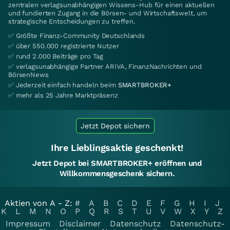
zentralen verlagsunabhängigen Wissens-Hub für einen aktuellen
und fundierten Zugang in die Börsen- und Wirtschaftswelt, um
strategische Entscheidungen zu treffen.
✅ Größte Finanz-Community Deutschlands
✅ über 550.000 registrierte Nutzer
✅ rund 2.000 Beiträge pro Tag
✅ verlagsunabhängige Partner ARIVA, FinanzNachrichten und
BörsenNews
✅ Jederzeit einfach handeln beim
SMARTBROKER+
✅ mehr als 25 Jahre Marktpräsenz
Jetzt Depot sichern
Ihre Lieblingsaktie geschenkt!
Jetzt Depot bei SMARTBROKER+ eröffnen und
Willkommensgeschenk sichern.
Aktien von A - Z:
#
A
B
C
D
E
F
G
H
I
J
K
L
M
N
O
P
Q
R
S
T
U
V
W
X
Y
Z
Impressum
Disclaimer
Datenschutz
Datenschutz-