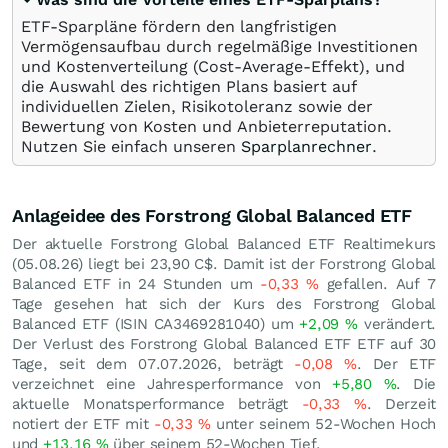
ETF-Sparpläne fördern den langfristigen
Vermögensaufbau durch regelmäßige Investitionen
und Kostenverteilung (Cost-Average-Effekt), und
die Auswahl des richtigen Plans basiert auf
individuellen Zielen, Risikotoleranz sowie der
Bewertung von Kosten und Anbieterreputation.
Nutzen Sie einfach unseren
Sparplanrechner
.
Anlageidee des Forstrong Global Balanced ETF
Der aktuelle Forstrong Global Balanced ETF Realtimekurs
(
05.08.26
) liegt bei 23,90
C$
. Damit ist der Forstrong Global
Balanced ETF in 24 Stunden um
-0,33
%
gefallen. Auf 7
Tage gesehen hat sich der Kurs des Forstrong Global
Balanced ETF (ISIN CA3469281040) um
+2,09
%
verändert.
Der Verlust des Forstrong Global Balanced ETF ETF auf 30
Tage, seit dem 07.07.2026, beträgt
-0,08
%
. Der ETF
verzeichnet eine Jahresperformance von
+5,80
%
. Die
aktuelle Monatsperformance beträgt
-0,33
%
. Derzeit
notiert der ETF mit
-0,33
%
unter seinem 52-Wochen Hoch
und
+13,16
%
über seinem 52-Wochen Tief.