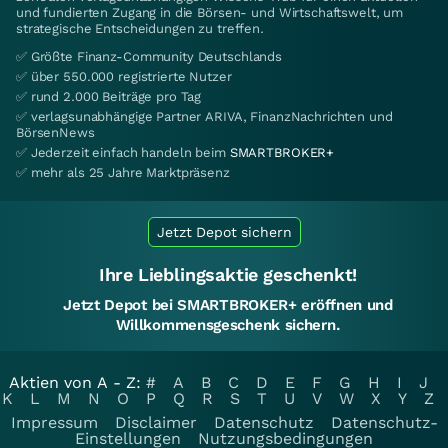
und fundierten Zugang in die Börsen- und Wirtschaftswelt, um
strategische Entscheidungen zu treffen.
✅ Größte Finanz-Community Deutschlands
✅ über 550.000 registrierte Nutzer
✅ rund 2.000 Beiträge pro Tag
✅ verlagsunabhängige Partner ARIVA, FinanzNachrichten und
BörsenNews
✅ Jederzeit einfach handeln beim
SMARTBROKER+
✅ mehr als 25 Jahre Marktpräsenz
Jetzt Depot sichern
Ihre Lieblingsaktie geschenkt!
Jetzt Depot bei SMARTBROKER+ eröffnen und
Willkommensgeschenk sichern.
Aktien von A - Z:
#
A
B
C
D
E
F
G
H
I
J
K
L
M
N
O
P
Q
R
S
T
U
V
W
X
Y
Z
Impressum
Disclaimer
Datenschutz
Datenschutz-
Einstellungen
Nutzungsbedingungen