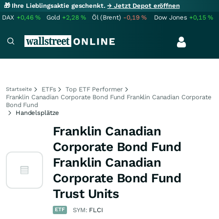
🎁 Ihre Lieblingsaktie geschenkt.
→ Jetzt Depot eröffnen
DAX
+0,46
%
Gold
+2,28
%
Öl (Brent)
-0,19
%
Dow Jones
+0,15
%
ETFs
Top ETF Performer
Startseite
Franklin Canadian Corporate Bond Fund Franklin Canadian Corporate
Bond Fund
Handelsplätze
Franklin Canadian
Corporate Bond Fund
Franklin Canadian
Corporate Bond Fund
Trust Units
ETF
SYM:
FLCI