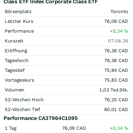
Class ETF Index Corporate Class ETF
Börsenplatz
Toronto
Letzter Kurs
76,09
CAD
Performance
+0,34
%
Kurszeit
07.08.26
Eröffnung
76,36
CAD
Tageshoch
76,36
CAD
Tagestief
75,84
CAD
Vortageskurs
75,83
CAD
Volumen
1,03 Tsd.
Stk.
52-Wochen Hoch
76,25
CAD
52-Wochen Tief
60,01
CAD
Performance CA37964C1095
1 Tag
76,09
CAD
+0,34
%