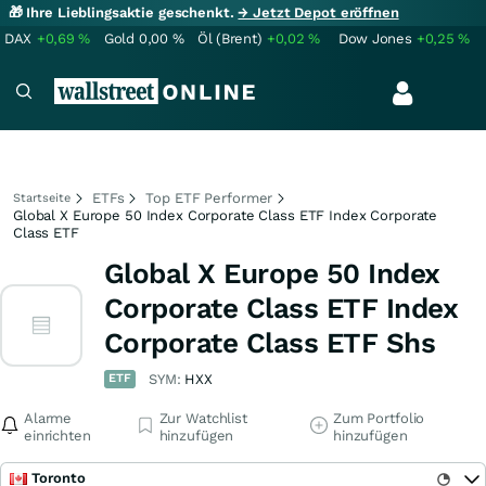
🎁 Ihre Lieblingsaktie geschenkt.
→ Jetzt Depot eröffnen
DAX
+0,69
%
Gold
0,00
%
Öl (Brent)
+0,02
%
Dow Jones
+0,25
%
ETFs
Top ETF Performer
Startseite
Global X Europe 50 Index Corporate Class ETF Index Corporate
Class ETF
Global X Europe 50 Index
Corporate Class ETF Index
Corporate Class ETF Shs
ETF
SYM:
HXX
Alarme
Zur Watchlist
Zum Portfolio
einrichten
hinzufügen
hinzufügen
Toronto