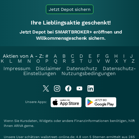
Jetzt Depot sichern
Ihre Lieblingsaktie geschenkt!
Jetzt Depot bei SMARTBROKER+ eröffnen und
Willkommensgeschenk sichern.
Aktien von A - Z:
#
A
B
C
D
E
F
G
H
I
J
K
L
M
N
O
P
Q
R
S
T
U
V
W
X
Y
Z
Impressum
Disclaimer
Datenschutz
Datenschutz-
Einstellungen
Nutzungsbedingungen
Unsere Apps:
Wenn Sie Kursdaten, Widgets oder andere Finanzinformationen benötigen, hilft
Ihnen
ARIVA
gerne.
Unsere User schätzen wallstreet-online.de: 4.8 von 5 Sternen ermittelt aus 285