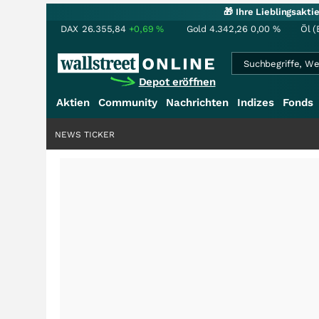
🎁 Ihre Lieblingsakt
DAX
26.355,84
+0,69
%
Gold
4.342,26
0,00
%
Öl (
Depot eröffnen
Aktien
Community
Nachrichten
Indizes
Fonds
NEWS TICKER