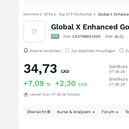
ETFs
Top ETF Performer
Global X Enhance
Startseite
Global X Enhanced Gol
ETF
ISIN:
CA37965R1055
SYM:
GLCL
Alarme einrichten
Zur Watchlist hinzufügen
Zu
34,73
Geldkurs
CAD
07.08.26
Briefkurs
+7,09
+2,30
%
CAD
07.08.26
Letzter Kurs
07.08.26
Toronto
Übersicht
Kurse & Analysen
Forum
T