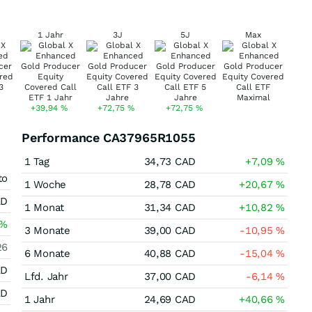
1 Jahr
3J
5J
Max
+39,94
%
+72,75
%
+72,75
%
Performance CA37965R1055
1 Tag
34,73
CAD
+7,09
%
to
1 Woche
28,78
CAD
+20,67
%
AD
1 Monat
31,34
CAD
+10,82
%
%
3 Monate
39,00
CAD
-10,95
%
26
6 Monate
40,88
CAD
-15,04
%
AD
Lfd. Jahr
37,00
CAD
-6,14
%
AD
1 Jahr
24,69
CAD
+40,66
%