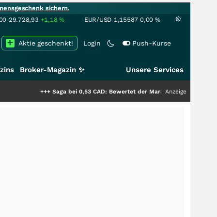
mensgeschenk sichern.
00
29.728,93
+1,18
%
EUR/USD
1,15587
0,00
%
Aktie geschenkt!
Login
Push-Kurse
zins
Broker-Magazin ✨
Unsere Services
+++
Saga bei 0,53 CAD: Bewertet der Markt noch immer nur die Hälfte der
Anzeige