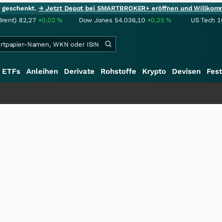
ie geschenkt.
→ Jetzt Depot bei SMARTBROKER+ eröffnen und Willkom
Brent)
82,27
+0,02
%
Dow Jones
54.036,10
+0,25
%
US Tech 1
ETFs
Anleihen
Derivate
Rohstoffe
Krypto
Devisen
Fest