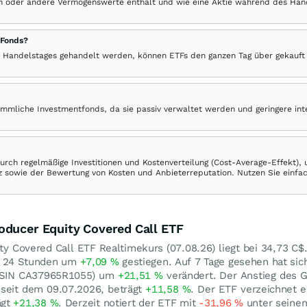
hen oder andere Vermögenswerte enthält und wie eine Aktie während des Han
 Fonds?
 Handelstages gehandelt werden, können ETFs den ganzen Tag über gekauft
ömmliche Investmentfonds, da sie passiv verwaltet werden und geringere in
rch regelmäßige Investitionen und Kostenverteilung (Cost-Average-Effekt),
ranz sowie der Bewertung von Kosten und Anbieterreputation. Nutzen Sie einfa
oducer Equity Covered Call ETF
ty Covered Call ETF Realtimekurs (
07.08.26
) liegt bei 34,73
C$
in 24 Stunden um
+7,09
%
gestiegen. Auf 7 Tage gesehen hat sic
 (ISIN CA37965R1055) um
+21,51
%
verändert. Der Anstieg des 
 seit dem 09.07.2026, beträgt
+11,58
%
. Der ETF verzeichnet 
ägt
+21,38
%
. Derzeit notiert der ETF mit
-31,96
%
unter seine