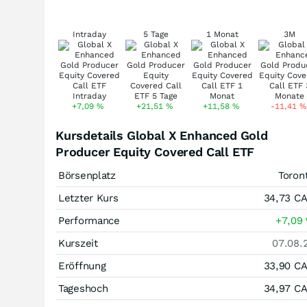
Intraday
5 Tage
1 Monat
3M
+7,09
%
+21,51
%
+11,58
%
-11,41
%
Kursdetails Global X Enhanced Gold
Producer Equity Covered Call ETF
Börsenplatz
Toron
Letzter Kurs
34,73
C
Performance
+7,09
Kurszeit
07.08.
Eröffnung
33,90
C
Tageshoch
34,97
C