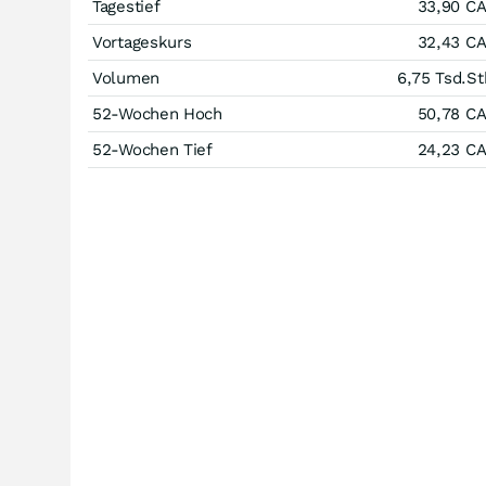
Tagestief
33,90
C
Vortageskurs
32,43
C
Volumen
6,75 Tsd.
St
52-Wochen Hoch
50,78
C
52-Wochen Tief
24,23
C