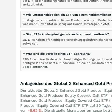
Ein ETF ist ein börsengehandelter Fonds, der Aktien, Anlei
verkauft wird.
Wie unterscheidet sich ein ETF von einem herkömmlichen
Im Gegensatz zu herkömmlichen Fonds, die nur am Ende des
was mehr Flexibilität in Bezug auf Handelsstrategien bietet.
Sind ETFs kostengünstiger als andere Investmentfonds?
Ja, ETFs haben oft niedrigere Verwaltungsgebühren als herk
aufweisen.
Was sind die Vorteile eines ETF-Sparplans?
ETF-Sparpläne fördern den langfristigen Vermögensaufbau du
richtigen Plans basiert auf individuellen Zielen, Risikotole
Sparplanrechner
.
Anlageidee des Global X Enhanced Gold Pr
Der aktuelle Global X Enhanced Gold Producer Equi
Enhanced Gold Producer Equity Covered Call ETF 
Enhanced Gold Producer Equity Covered Call ETF
Producer Equity Covered Call ETF ETF auf 30 Tage,
von
-6,62
%
. Die aktuelle Monatsperformance betr