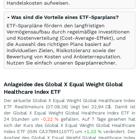
Handelskosten aufweisen.
Was sind die Vorteile eines ETF-Sparplans?
ETF-Sparpläne fördern den langfristigen
Vermögensaufbau durch regelmäßige Investitionen
und Kostenverteilung (Cost-Average-Effekt), und
die Auswahl des richtigen Plans basiert auf
individuellen Zielen, Risikotoleranz sowie der
Bewertung von Kosten und Anbieterreputation.
Nutzen Sie einfach unseren
Sparplanrechner
.
Anlageidee des Global X Equal Weight Global
Healthcare Index ETF
Der aktuelle Global X Equal Weight Global Healthcare Index
ETF Realtimekurs (
07.08.26
) liegt bei 22,94
C$
. Damit ist
der Global X Equal Weight Global Healthcare Index ETF in
24 Stunden um
-0,22
%
gefallen. Auf 7 Tage gesehen hat
sich der Kurs des Global X Equal Weight Global Healthcare
Index ETF (ISIN CA3799411077) um
+1,10
%
verändert. Der
Anstieg des Global X Equal Weight Global Healthcare Index