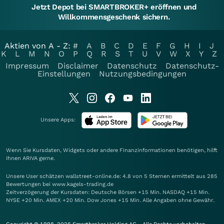
Jetzt Depot bei SMARTBROKER+ eröffnen und
Willkommensgeschenk sichern.
Aktien von A - Z:
#
A
B
C
D
E
F
G
H
I
J
K
L
M
N
O
P
Q
R
S
T
U
V
W
X
Y
Z
Impressum
Disclaimer
Datenschutz
Datenschutz-
Einstellungen
Nutzungsbedingungen
Unsere Apps:
Wenn Sie Kursdaten, Widgets oder andere Finanzinformationen benötigen, hilft
Ihnen
ARIVA
gerne.
Unsere User schätzen wallstreet-online.de: 4.8 von 5 Sternen ermittelt aus 285
Bewertungen bei www.kagels-trading.de
Zeitverzögerung der Kursdaten: Deutsche Börsen +15 Min. NASDAQ +15 Min.
NYSE +20 Min. AMEX +20 Min. Dow Jones +15 Min. Alle Angaben ohne Gewähr.