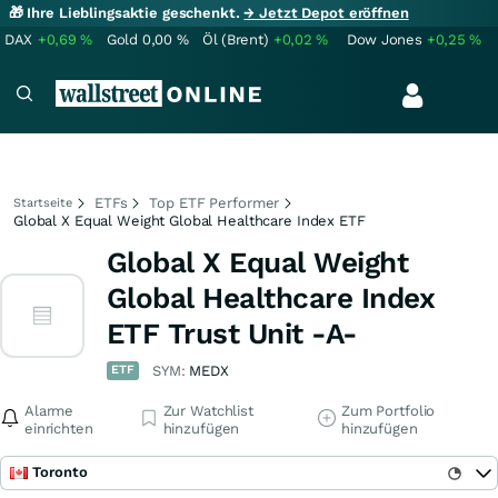
🎁 Ihre Lieblingsaktie geschenkt.
→ Jetzt Depot eröffnen
DAX
+0,69
%
Gold
0,00
%
Öl (Brent)
+0,02
%
Dow Jones
+0,25
%
ETFs
Top ETF Performer
Startseite
Global X Equal Weight Global Healthcare Index ETF
Global X Equal Weight
Global Healthcare Index
ETF Trust Unit -A-
ETF
SYM:
MEDX
Alarme
Zur Watchlist
Zum Portfolio
einrichten
hinzufügen
hinzufügen
Toronto