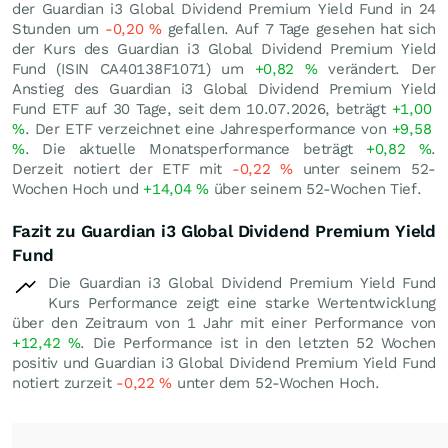
der Guardian i3 Global Dividend Premium Yield Fund in 24
Stunden um
-0,20
%
gefallen. Auf 7 Tage gesehen hat sich
der Kurs des Guardian i3 Global Dividend Premium Yield
Fund (ISIN CA40138F1071) um
+0,82
%
verändert. Der
Anstieg des Guardian i3 Global Dividend Premium Yield
Fund ETF auf 30 Tage, seit dem 10.07.2026, beträgt
+1,00
%
. Der ETF verzeichnet eine Jahresperformance von
+9,58
%
. Die aktuelle Monatsperformance beträgt
+0,82
%
.
Derzeit notiert der ETF mit
-0,22
%
unter seinem 52-
Wochen Hoch und
+14,04
%
über seinem 52-Wochen Tief.
Fazit zu Guardian i3 Global Dividend Premium Yield
Fund
Die Guardian i3 Global Dividend Premium Yield Fund
Kurs Performance zeigt eine starke Wertentwicklung
über den Zeitraum von 1 Jahr mit einer Performance von
+12,42
%
. Die Performance ist in den letzten 52 Wochen
positiv und Guardian i3 Global Dividend Premium Yield Fund
notiert zurzeit
-0,22
%
unter dem 52-Wochen Hoch.