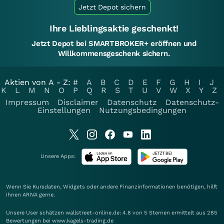
Jetzt Depot sichern
Ihre Lieblingsaktie geschenkt!
Jetzt Depot bei SMARTBROKER+ eröffnen und
Willkommensgeschenk sichern.
Aktien von A - Z:
#
A
B
C
D
E
F
G
H
I
J
K
L
M
N
O
P
Q
R
S
T
U
V
W
X
Y
Z
Impressum
Disclaimer
Datenschutz
Datenschutz-
Einstellungen
Nutzungsbedingungen
Unsere Apps:
Wenn Sie Kursdaten, Widgets oder andere Finanzinformationen benötigen, hilft
Ihnen
ARIVA
gerne.
Unsere User schätzen wallstreet-online.de: 4.8 von 5 Sternen ermittelt aus 285
Bewertungen bei www.kagels-trading.de