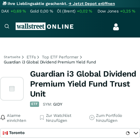
🎁 Ihre Lieblingsaktie geschenkt.
→ Jetzt Depot eröffnen
DAX
+0,69
%
Gold
0,00
%
Öl (Brent)
+0,02
%
Dow Jones
+0,25
%
ETFs
Top ETF Performer
Startseite
Guardian i3 Global Dividend Premium Yield Fund
Guardian i3 Global Dividend
Premium Yield Fund Trust
Unit
ETF
SYM:
GIDY
Alarme
Zur Watchlist
Zum Portfolio
einrichten
hinzufügen
hinzufügen
Toronto