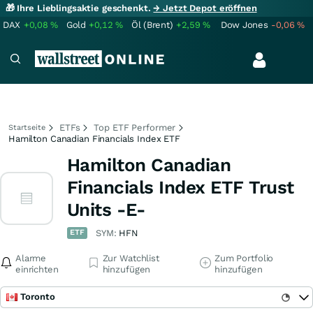
🎁 Ihre Lieblingsaktie geschenkt.
→ Jetzt Depot eröffnen
DAX
+0,08
%
Gold
+0,12
%
Öl (Brent)
+2,59
%
Dow Jones
-0,06
%
ETFs
Top ETF Performer
Startseite
Hamilton Canadian Financials Index ETF
Hamilton Canadian
Financials Index ETF Trust
Units -E-
ETF
SYM:
HFN
Alarme
Zur Watchlist
Zum Portfolio
einrichten
hinzufügen
hinzufügen
Toronto