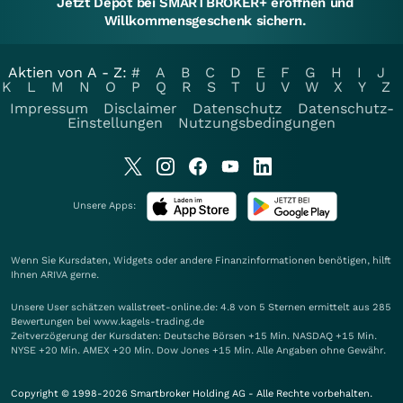
Jetzt Depot bei SMARTBROKER+ eröffnen und
Willkommensgeschenk sichern.
Aktien von A - Z:
#
A
B
C
D
E
F
G
H
I
J
K
L
M
N
O
P
Q
R
S
T
U
V
W
X
Y
Z
Impressum
Disclaimer
Datenschutz
Datenschutz-
Einstellungen
Nutzungsbedingungen
Unsere Apps:
Wenn Sie Kursdaten, Widgets oder andere Finanzinformationen benötigen, hilft
Ihnen
ARIVA
gerne.
Unsere User schätzen wallstreet-online.de: 4.8 von 5 Sternen ermittelt aus 285
Bewertungen bei www.kagels-trading.de
Zeitverzögerung der Kursdaten: Deutsche Börsen +15 Min. NASDAQ +15 Min.
NYSE +20 Min. AMEX +20 Min. Dow Jones +15 Min. Alle Angaben ohne Gewähr.
Copyright © 1998-2026 Smartbroker Holding AG - Alle Rechte vorbehalten.