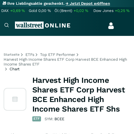
🎁 Ihre Lieblingsaktie geschenkt.
→ Jetzt Depot eröffnen
DAX
+0,69
%
Gold
0,00
%
Öl (Brent)
+0,02
%
Dow Jones
+0,25
%
ETFs
Top ETF Performer
Startseite
Harvest High Income Shares ETF Corp Harvest BCE Enhanced High
Income Shares ETF
Chart
Harvest High Income
Shares ETF Corp Harvest
BCE Enhanced High
Income Shares ETF Shs
ETF
SYM:
BCEE