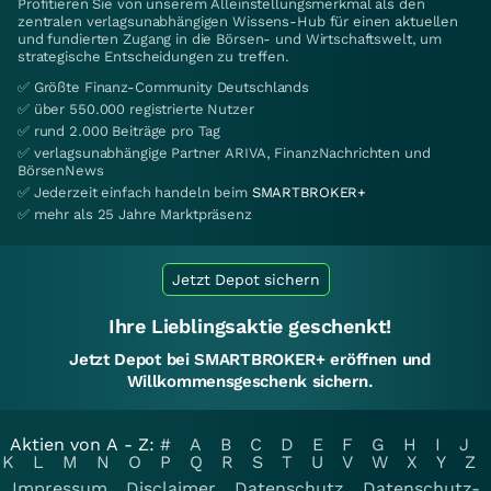
Profitieren Sie von unserem Alleinstellungsmerkmal als den
zentralen verlagsunabhängigen Wissens-Hub für einen aktuellen
und fundierten Zugang in die Börsen- und Wirtschaftswelt, um
strategische Entscheidungen zu treffen.
✅ Größte Finanz-Community Deutschlands
✅ über 550.000 registrierte Nutzer
✅ rund 2.000 Beiträge pro Tag
✅ verlagsunabhängige Partner ARIVA, FinanzNachrichten und
BörsenNews
✅ Jederzeit einfach handeln beim
SMARTBROKER+
✅ mehr als 25 Jahre Marktpräsenz
Jetzt Depot sichern
Ihre Lieblingsaktie geschenkt!
Jetzt Depot bei SMARTBROKER+ eröffnen und
Willkommensgeschenk sichern.
Aktien von A - Z:
#
A
B
C
D
E
F
G
H
I
J
K
L
M
N
O
P
Q
R
S
T
U
V
W
X
Y
Z
Impressum
Disclaimer
Datenschutz
Datenschutz-