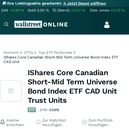
🎁 Ihre Lieblingsaktie geschenkt.
→ Jetzt Depot eröffnen
DAX
+0,69
%
Gold
0,00
%
Öl (Brent)
+0,02
%
Dow Jones
+0,25
%
ETFs
Top ETF Performer
Startseite
IShares Core Canadian Short-Mid Term Universe Bond Index ETF
CAD Unit
IShares Core Canadian
Short-Mid Term Universe
Bond Index ETF CAD Unit
Trust Units
ETF
SYM:
XSMB
Alarme
Zur Watchlist
Zum Portfolio
einrichten
hinzufügen
hinzufügen