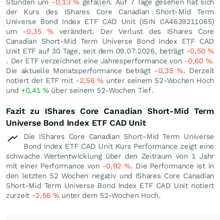
Stunden um
-0,13
%
gefallen. Auf 7 Tage gesehen hat sich
der Kurs des IShares Core Canadian Short-Mid Term
Universe Bond Index ETF CAD Unit (ISIN CA4639211065)
um
-0,35
%
verändert. Der Verlust des IShares Core
Canadian Short-Mid Term Universe Bond Index ETF CAD
Unit ETF auf 30 Tage, seit dem 09.07.2026, beträgt
-0,50
%
. Der ETF verzeichnet eine Jahresperformance von
-0,60
%
.
Die aktuelle Monatsperformance beträgt
-0,35
%
. Derzeit
notiert der ETF mit
-2,56
%
unter seinem 52-Wochen Hoch
und
+0,41
%
über seinem 52-Wochen Tief.
Fazit zu IShares Core Canadian Short-Mid Term
Universe Bond Index ETF CAD Unit
Die IShares Core Canadian Short-Mid Term Universe
Bond Index ETF CAD Unit Kurs Performance zeigt eine
schwache Wertentwicklung über den Zeitraum von 1 Jahr
mit einer Performance von
-0,92
%
. Die Performance ist in
den letzten 52 Wochen negativ und IShares Core Canadian
Short-Mid Term Universe Bond Index ETF CAD Unit notiert
zurzeit
-2,56
%
unter dem 52-Wochen Hoch.