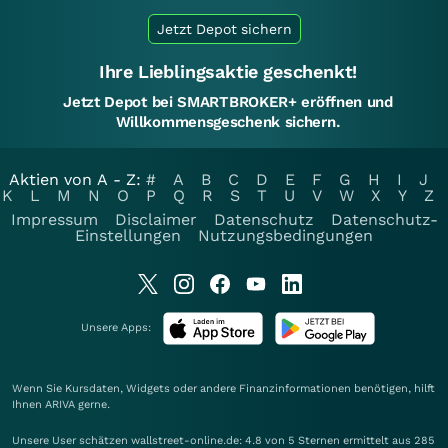
Jetzt Depot sichern
Ihre Lieblingsaktie geschenkt!
Jetzt Depot bei SMARTBROKER+ eröffnen und
Willkommensgeschenk sichern.
Aktien von A - Z:
#
A
B
C
D
E
F
G
H
I
J
K
L
M
N
O
P
Q
R
S
T
U
V
W
X
Y
Z
Impressum
Disclaimer
Datenschutz
Datenschutz-
Einstellungen
Nutzungsbedingungen
Unsere Apps:
Wenn Sie Kursdaten, Widgets oder andere Finanzinformationen benötigen, hilft
Ihnen
ARIVA
gerne.
Unsere User schätzen wallstreet-online.de: 4.8 von 5 Sternen ermittelt aus 285