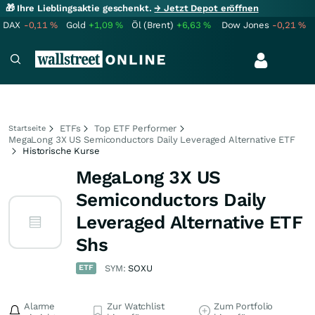
🎁 Ihre Lieblingsaktie geschenkt.
→ Jetzt Depot eröffnen
DAX
-0,11
%
Gold
+1,09
%
Öl (Brent)
+6,63
%
Dow Jones
-0,21
%
ETFs
Top ETF Performer
Startseite
MegaLong 3X US Semiconductors Daily Leveraged Alternative ETF
Historische Kurse
MegaLong 3X US
Semiconductors Daily
Leveraged Alternative ETF
Shs
ETF
SYM:
SOXU
Alarme
Zur Watchlist
Zum Portfolio