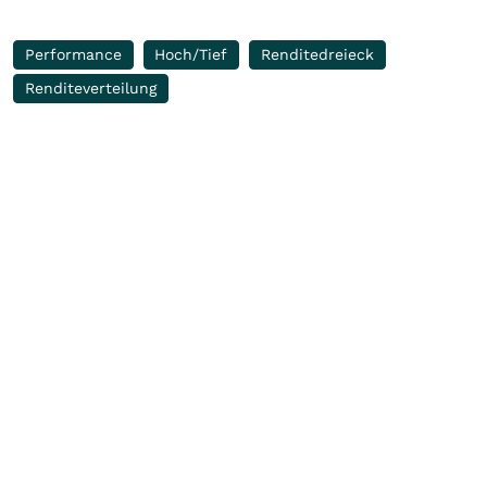
Performance
Hoch/Tief
Renditedreieck
Renditeverteilung