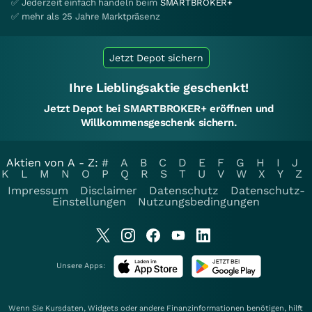
✅ Jederzeit einfach handeln beim
SMARTBROKER+
✅ mehr als 25 Jahre Marktpräsenz
Jetzt Depot sichern
Ihre Lieblingsaktie geschenkt!
Jetzt Depot bei SMARTBROKER+ eröffnen und
Willkommensgeschenk sichern.
Aktien von A - Z:
#
A
B
C
D
E
F
G
H
I
J
K
L
M
N
O
P
Q
R
S
T
U
V
W
X
Y
Z
Impressum
Disclaimer
Datenschutz
Datenschutz-
Einstellungen
Nutzungsbedingungen
Unsere Apps:
Wenn Sie Kursdaten, Widgets oder andere Finanzinformationen benötigen, hilft