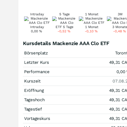
Intraday
5 Tage
1 Monat
3M
0,00
%
-0,52
%
-0,10
%
-0,48
%
Kursdetails Mackenzie AAA Clo ETF
Börsenplatz
Toron
Letzter Kurs
49,31
C
Performance
0,00
Kurszeit
07.08.
Eröffnung
49,31
C
Tageshoch
49,31
C
Tagestief
49,31
C
Vortageskurs
49,31
C