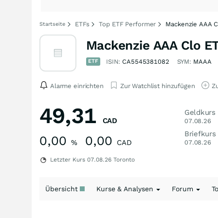
ETFs
Top ETF Performer
Mackenzie AAA C
Startseite
Mackenzie AAA Clo ET
ETF
ISIN:
CA5545381082
SYM:
MAAA
Alarme einrichten
Zur Watchlist hinzufügen
Zu
49,31
Geldkurs
CAD
07.08.26
Briefkurs
0,00
0,00
%
CAD
07.08.26
Letzter Kurs
07.08.26
Toronto
Übersicht
Kurse & Analysen
Forum
T