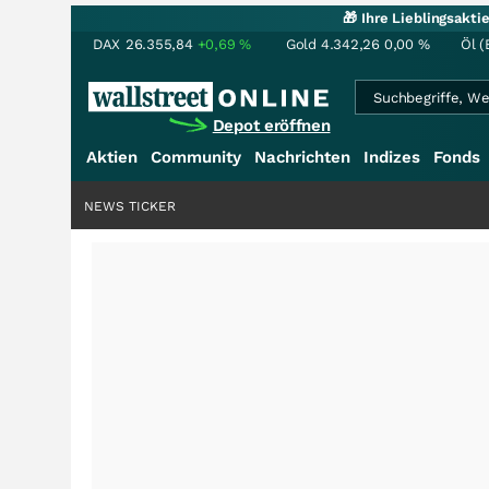
🎁 Ihre Lieblingsakt
DAX
26.355,84
+0,69
%
Gold
4.342,26
0,00
%
Öl (
Depot eröffnen
Aktien
Community
Nachrichten
Indizes
Fonds
NEWS TICKER