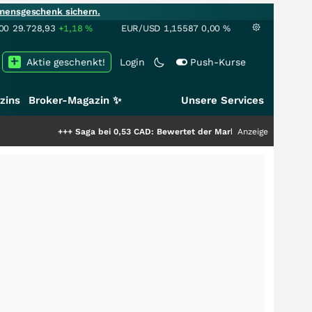
mensgeschenk sichern.
00
29.728,93
+1,18
%
EUR/USD
1,15587
0,00
%
Aktie geschenkt!
Login
Push-Kurse
zins
Broker-Magazin ✨
Unsere Services
+++
Saga bei 0,53 CAD: Bewertet der Markt noch immer nur die Hälfte de
Anzeige