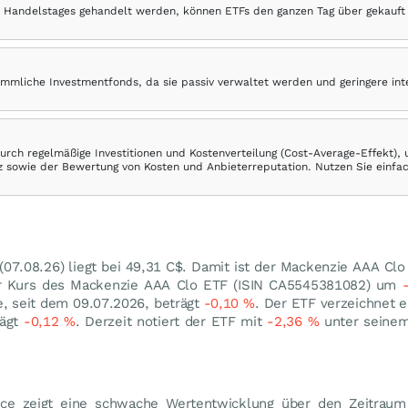
 Handelstages gehandelt werden, können ETFs den ganzen Tag über gekauft
ömmliche Investmentfonds, da sie passiv verwaltet werden und geringere in
rch regelmäßige Investitionen und Kostenverteilung (Cost-Average-Effekt),
ranz sowie der Bewertung von Kosten und Anbieterreputation. Nutzen Sie einfa
(
07.08.26
) liegt bei 49,31
C$
. Damit ist der Mackenzie AAA Cl
er Kurs des Mackenzie AAA Clo ETF (ISIN CA5545381082) um
, seit dem 09.07.2026, beträgt
-0,10
%
. Der ETF verzeichnet 
rägt
-0,12
%
. Derzeit notiert der ETF mit
-2,36
%
unter seine
e zeigt eine schwache Wertentwicklung über den Zeitraum