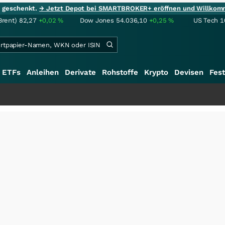
ie geschenkt.
→ Jetzt Depot bei SMARTBROKER+ eröffnen und Willkom
Brent)
82,27
+0,02
%
Dow Jones
54.036,10
+0,25
%
US Tech 1
ETFs
Anleihen
Derivate
Rohstoffe
Krypto
Devisen
Fest