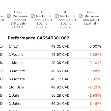
1 Jahr
3J
5J
Max
-1,93
%
-1,46
%
-1,46
%
Performance CA5545381082
to
1 Tag
49,31
CAD
0,00
%
AD
1 Woche
49,57
CAD
-0,52
%
%
1 Monat
49,36
CAD
-0,10
%
26
3 Monate
49,55
CAD
-0,48
%
AD
6 Monate
49,77
CAD
-0,92
%
AD
Lfd. Jahr
49,92
CAD
-1,22
%
AD
1 Jahr
50,28
CAD
-1,93
%
AD
3 Jahre
50,04
CAD
-1,46
%