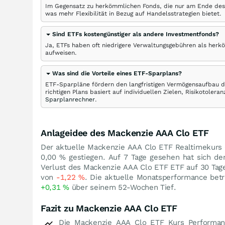
Im Gegensatz zu herkömmlichen Fonds, die nur am Ende des
was mehr Flexibilität in Bezug auf Handelsstrategien bietet.
Sind ETFs kostengünstiger als andere Investmentfonds?
Ja, ETFs haben oft niedrigere Verwaltungsgebühren als herk
aufweisen.
Was sind die Vorteile eines ETF-Sparplans?
ETF-Sparpläne fördern den langfristigen Vermögensaufbau du
richtigen Plans basiert auf individuellen Zielen, Risikotole
Sparplanrechner
.
Anlageidee des Mackenzie AAA Clo ETF
Der aktuelle Mackenzie AAA Clo ETF Realtimekurs 
0,00
%
gestiegen. Auf 7 Tage gesehen hat sich d
Verlust des Mackenzie AAA Clo ETF ETF auf 30 Tage
von
-1,22
%
. Die aktuelle Monatsperformance bet
+0,31
%
über seinem 52-Wochen Tief.
Fazit zu Mackenzie AAA Clo ETF
Die Mackenzie AAA Clo ETF Kurs Performanc