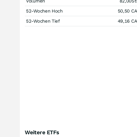
Volumen
82,00
St
52-Wochen Hoch
50,50
C
52-Wochen Tief
49,16
C
Weitere ETFs