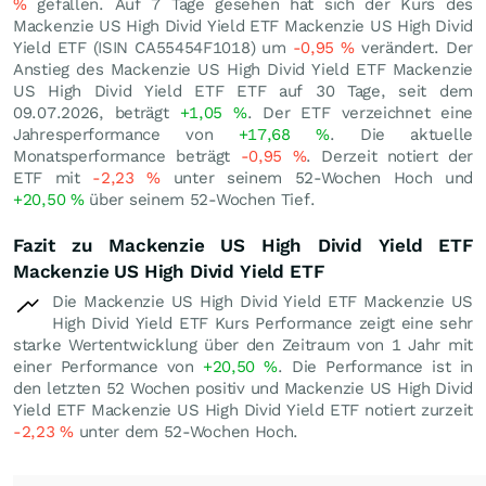
%
gefallen. Auf 7 Tage gesehen hat sich der Kurs des
Mackenzie US High Divid Yield ETF Mackenzie US High Divid
Yield ETF (ISIN CA55454F1018) um
-0,95
%
verändert. Der
Anstieg des Mackenzie US High Divid Yield ETF Mackenzie
US High Divid Yield ETF ETF auf 30 Tage, seit dem
09.07.2026, beträgt
+1,05
%
. Der ETF verzeichnet eine
Jahresperformance von
+17,68
%
. Die aktuelle
Monatsperformance beträgt
-0,95
%
. Derzeit notiert der
ETF mit
-2,23
%
unter seinem 52-Wochen Hoch und
+20,50
%
über seinem 52-Wochen Tief.
Fazit zu Mackenzie US High Divid Yield ETF
Mackenzie US High Divid Yield ETF
Die Mackenzie US High Divid Yield ETF Mackenzie US
High Divid Yield ETF Kurs Performance zeigt eine sehr
starke Wertentwicklung über den Zeitraum von 1 Jahr mit
einer Performance von
+20,50
%
. Die Performance ist in
den letzten 52 Wochen positiv und Mackenzie US High Divid
Yield ETF Mackenzie US High Divid Yield ETF notiert zurzeit
-2,23
%
unter dem 52-Wochen Hoch.