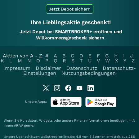
Jetzt Depot sichern
Ihre Lieblingsaktie geschenkt!
Jetzt Depot bei SMARTBROKER+ eröffnen und
Willkommensgeschenk sichern.
Aktien von A - Z:
#
A
B
C
D
E
F
G
H
I
J
K
L
M
N
O
P
Q
R
S
T
U
V
W
X
Y
Z
Impressum
Disclaimer
Datenschutz
Datenschutz-
Einstellungen
Nutzungsbedingungen
Unsere Apps:
Wenn Sie Kursdaten, Widgets oder andere Finanzinformationen benötigen, hilft
Ihnen
ARIVA
gerne.
Unsere User schätzen wallstreet-online.de: 4.8 von 5 Sternen ermittelt aus 285