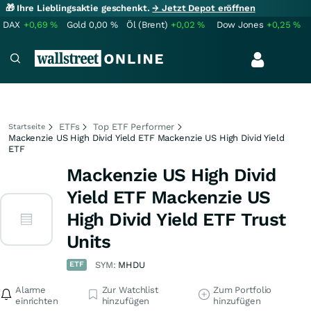
🎁 Ihre Lieblingsaktie geschenkt.
→ Jetzt Depot eröffnen
DAX
+0,69
%
Gold
0,00
%
Öl (Brent)
+0,02
%
Dow Jones
+0,25
%
ETFs
Top ETF Performer
Startseite
Mackenzie US High Divid Yield ETF Mackenzie US High Divid Yield
ETF
Mackenzie US High Divid
Yield ETF Mackenzie US
High Divid Yield ETF Trust
Units
ETF
SYM:
MHDU
Alarme
Zur Watchlist
Zum Portfolio
einrichten
hinzufügen
hinzufügen